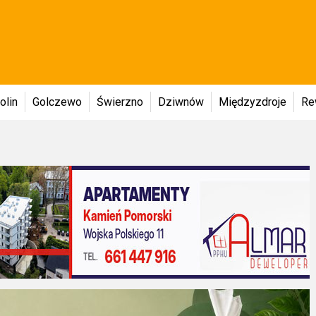
olin
Golczewo
Świerzno
Dziwnów
Międzyzdroje
Re