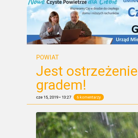
POWIAT
Jest ostrzeżenie
gradem!
cze 15, 2019
•
13:27
6 komentarzy