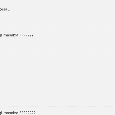
zesa …
gli masakra ???????
gli masakra ????????