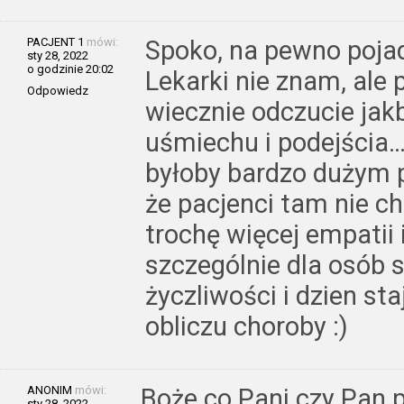
PACJENT 1
mówi:
Spoko, na pewno poja
sty 28, 2022
o godzinie 20:02
Lekarki nie znam, ale p
Odpowiedz
wiecznie odczucie jak
uśmiechu i podejścia… 
byłoby bardzo dużym p
że pacjenci tam nie c
trochę więcej empatii 
szczególnie dla osób 
życzliwości i dzien st
obliczu choroby :)
ANONIM
mówi:
Boże co Pani czy Pan p
sty 28, 2022