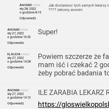
ANONIM
mówi:
Jak dostaniesz tych samych lekarzy 
sty 28, 2022
???? żałosny anonim.
o godzinie 8:15
Odpowiedz
ANONIM
mówi:
Super!
sty 27, 2022
o godzinie 16:52
Odpowiedz
KLAUDIA
mówi:
Powiem szczerze że fa
sty 27, 2022
o godzinie 14:28
mam iść i czekać 2 go
Odpowiedz
żeby pobrać badania t
ANONIM
mówi:
ILE ZARABIA LEKARZ 
sty 27, 2022
o godzinie 14:13
https://gloswielkopols
Odpowiedz