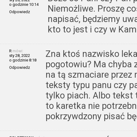
o godzinie 10:14
Niemożliwe. Proszę coś
Odpowiedz
napisać, będziemy uwa
kto to jest i czy w Kam
R
mówi:
Zna ktoś nazwisko leka
sty 28, 2022
o godzinie 8:18
pogotowiu? Ma chyba z
Odpowiedz
na tą szmaciare przez n
teksty typu panu czy p
tylko piach. Albo tekst 
to karetka nie potrzebn
pokrzywdzony pisać bę