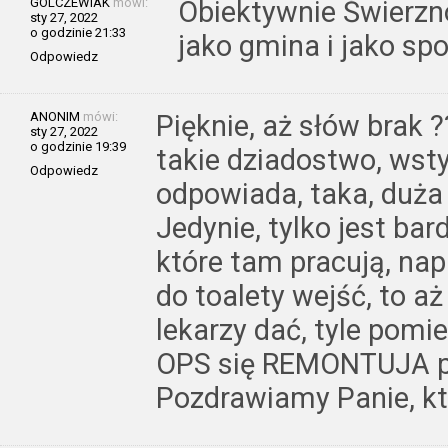
GOLCZEWIAK
mówi:
Obiektywnie Świerzno
sty 27, 2022
o godzinie 21:33
jako gmina i jako sp
Odpowiedz
ANONIM
mówi:
Pięknie, aż słów brak
sty 27, 2022
o godzinie 19:39
takie dziadostwo, wsty
Odpowiedz
odpowiada, taka, duża
Jedynie, tylko jest bar
które tam pracują, nap
do toalety wejść, to a
lekarzy dać, tyle pomie
OPS się REMONTUJA po
Pozdrawiamy Panie, któ