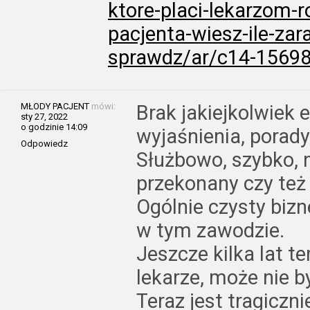
ktore-placi-lekarzom-
pacjenta-wiesz-ile-zar
sprawdz/ar/c14-1569
MŁODY PACJENT
mówi:
Brak jakiejkolwiek 
sty 27, 2022
o godzinie 14:09
wyjaśnienia, porady
Odpowiedz
Służbowo, szybko, 
przekonany czy też
Ogólnie czysty bizn
w tym zawodzie.
Jeszcze kilka lat t
lekarze, może nie b
Teraz jest tragiczni