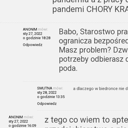
pandemi CHORY KR
ANONIM
mówi:
Babo, Starostwo pra
sty 27, 2022
o godzinie 18:28
ogranicza bezpośred
Odpowiedz
Masz problem? Dzwoń
potrzeby odbierasz 
poda.
SMUTNA
mówi:
a dlaczego w biedronce nie d
sty 28, 2022
o godzinie 13:35
Odpowiedz
ANONIM
mówi:
z tego co wiem to apte
sty 27, 2022
o godzinie 16:09