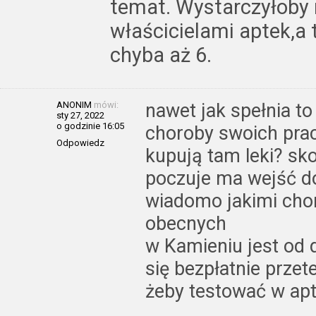
temat. Wystarczyłoby
właścicielami aptek,
chyba aż 6.
ANONIM
mówi:
nawet jak spełnia t
sty 27, 2022
o godzinie 16:05
choroby swoich prac
Odpowiedz
kupują tam leki? sko
poczuje ma wejść do 
wiadomo jakimi cho
obecnych
w Kamieniu jest od
się bezpłatnie przet
żeby testować w ap