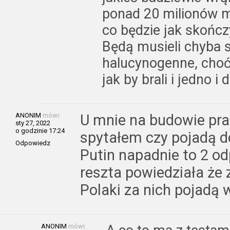
ponad 20 milionów mi
co będzie jak skończ
Będą musieli chyba s
halucynogenne, choć 
jak by brali i jedno i 
ANONIM
mówi:
U mnie na budowie prac
sty 27, 2022
o godzinie 17:24
spytałem czy pojadą do
Odpowiedz
Putin napadnie to 2 od
reszta powiedziała że 
Polaki za nich pojadą 
ANONIM
mówi: