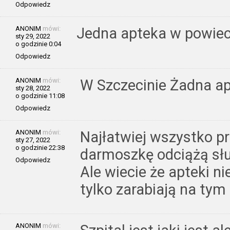
Odpowiedz
ANONIM
mówi:
Jedna apteka w powiecie
sty 29, 2022
o godzinie 0:04
Odpowiedz
ANONIM
mówi:
W Szczecinie Żadna ap
sty 28, 2022
o godzinie 11:08
Odpowiedz
ANONIM
mówi:
Najłatwiej wszystko pr
sty 27, 2022
o godzinie 22:38
darmoszkę odciążą sł
Odpowiedz
Ale wiecie że apteki n
tylko zarabiają na tym
ANONIM
mówi: