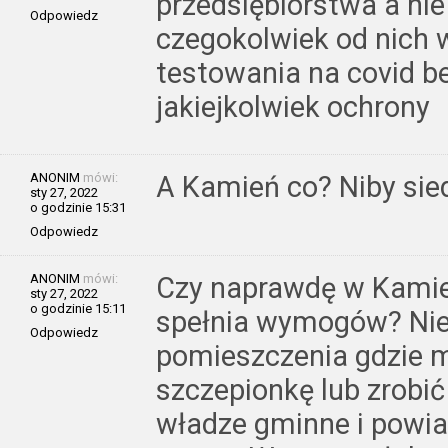
przedsiębiorstwa a ni
Odpowiedz
czegokolwiek od nich 
testowania na covid b
jakiejkolwiek ochrony
ANONIM
mówi:
A Kamień co? Niby sie
sty 27, 2022
o godzinie 15:31
Odpowiedz
ANONIM
mówi:
Czy naprawdę w Kamie
sty 27, 2022
o godzinie 15:11
spełnia wymogów? Nie
Odpowiedz
pomieszczenia gdzie m
szczepionkę lub zrobi
władze gminne i powia