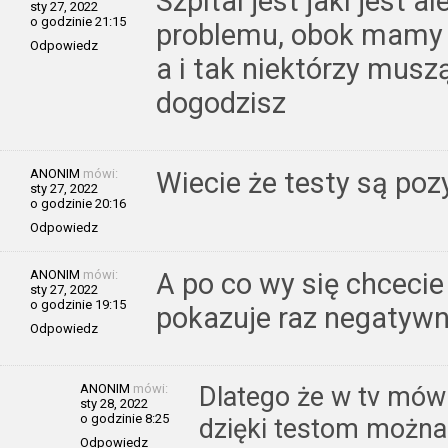
Szpital jest jaki jest 
sty 27, 2022
o godzinie 21:15
problemu, obok mamy 
Odpowiedz
a i tak niektórzy musz
dogodzisz
ANONIM
mówi:
Wiecie że testy są po
sty 27, 2022
o godzinie 20:16
Odpowiedz
ANONIM
mówi:
A po co wy się chcecie
sty 27, 2022
o godzinie 19:15
pokazuje raz negatywn
Odpowiedz
ANONIM
mówi:
Dlatego że w tv mówi
sty 28, 2022
o godzinie 8:25
dzięki testom można
Odpowiedz