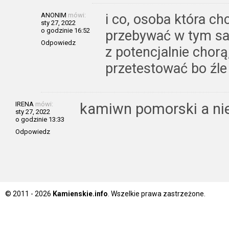
ANONIM
mówi:
i co, osoba która ch
sty 27, 2022
o godzinie 16:52
przebywać w tym s
Odpowiedz
z potencjalnie chorą
przetestować bo źle
IRENA
mówi:
kamiwn pomorski a nie
sty 27, 2022
o godzinie 13:33
Odpowiedz
© 2011 - 2026
Kamienskie.info
. Wszelkie prawa zastrzeżone.