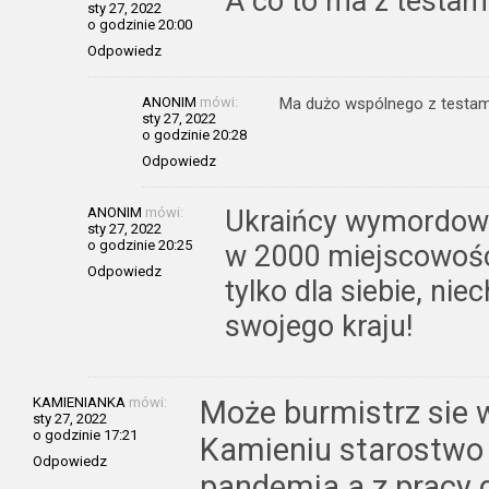
A co to ma z testam
sty 27, 2022
o godzinie 20:00
Odpowiedz
ANONIM
mówi:
Ma dużo wspólnego z testami 
sty 27, 2022
o godzinie 20:28
Odpowiedz
ANONIM
mówi:
Ukraińcy wymordowa
sty 27, 2022
o godzinie 20:25
w 2000 miejscowości
Odpowiedz
tylko dla siebie, nie
swojego kraju!
KAMIENIANKA
mówi:
Może burmistrz sie 
sty 27, 2022
o godzinie 17:21
Kamieniu starostwo 
Odpowiedz
pandemia a z pracy 