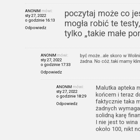
ANONIM
mówi:
poczytaj może co je
sty 27, 2022
o godzinie 16:13
mogła robić te test
Odpowiedz
tylko „takie małe p
ANONIM
mówi:
być może…ale skoro w Wolini
sty 27, 2022
żadna. No cóż..taki mamy kl
o godzinie 17:33
Odpowiedz
ANONIM
mówi:
Malutka apteka 
sty 27, 2022
końcem i teraz d
o godzinie 18:29
faktycznie taka 
Odpowiedz
żadnych wymagań
solidną karę fin
I nie jest to win
około 100, nikt n