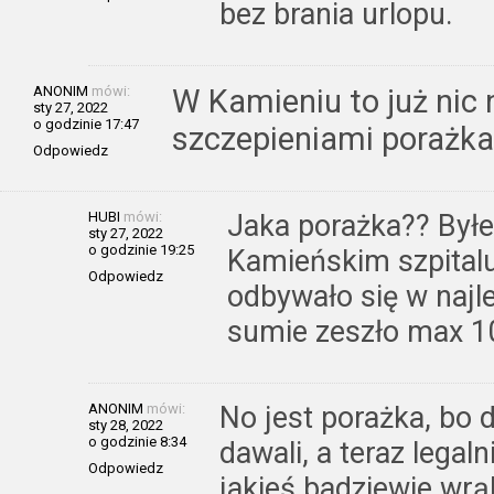
bez brania urlopu.
ANONIM
mówi:
W Kamieniu to już nic 
sty 27, 2022
o godzinie 17:47
szczepieniami porażka
Odpowiedz
HUBI
mówi:
Jaka porażka?? Był
sty 27, 2022
o godzinie 19:25
Kamieńskim szpitalu
Odpowiedz
odbywało się w naj
sumie zeszło max 10
ANONIM
mówi:
No jest porażka, bo 
sty 28, 2022
o godzinie 8:34
dawali, a teraz legal
Odpowiedz
jakieś badziewie wr