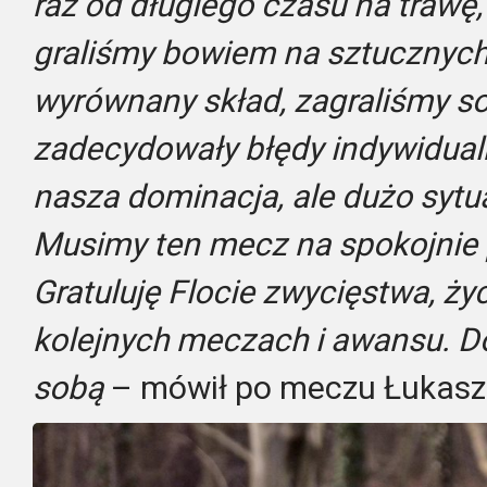
raz od długiego czasu na trawę,
graliśmy bowiem na sztucznyc
wyrównany skład, zagraliśmy sol
zadecydowały błędy indywidual
nasza dominacja, ale dużo sytuac
Musimy ten mecz na spokojnie 
Gratuluję Flocie zwycięstwa, ż
kolejnych meczach i awansu. Do
sobą
– mówił po meczu Łukasz