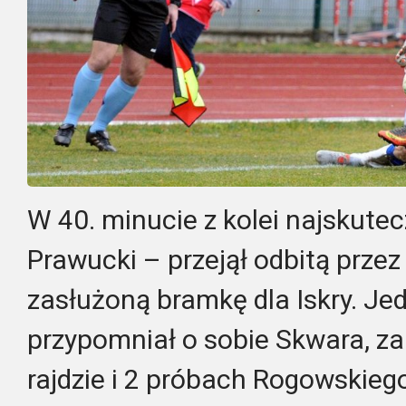
W 40. minucie z kolei najskutecz
Prawucki – przejął odbitą przez
zasłużoną bramkę dla Iskry. Je
przypomniał o sobie Skwara, za
rajdzie i 2 próbach Rogowskieg