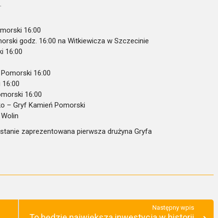
.
omorski 16:00
orski godz. 16:00 na Witkiewicza w Szczecinie
i 16:00
 Pomorski 16:00
 16:00
omorski 16:00
sko – Gryf Kamień Pomorski
 Wolin
stanie zaprezentowana pierwsza drużyna Gryfa
Następny wpis
To będzie największa inwestycja w historii