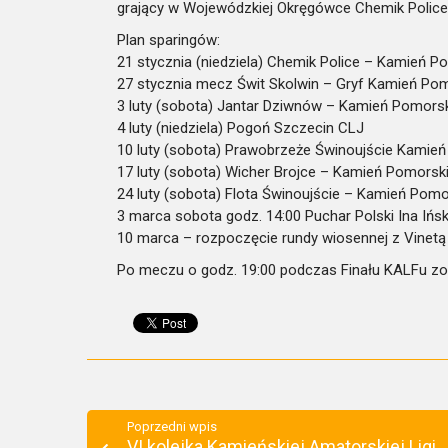
grający w Wojewódzkiej Okręgówce Chemik Police
Plan sparingów:
21 stycznia (niedziela) Chemik Police – Kamień P
27 stycznia mecz Świt Skolwin – Gryf Kamień Pom
3 luty (sobota) Jantar Dziwnów – Kamień Pomorsk
4 luty (niedziela) Pogoń Szczecin CLJ
10 luty (sobota) Prawobrzeże Świnoujście Kamień
17 luty (sobota) Wicher Brojce – Kamień Pomorski
24 luty (sobota) Flota Świnoujście – Kamień Pom
3 marca sobota godz. 14:00 Puchar Polski Ina Iń
10 marca – rozpoczęcie rundy wiosennej z Vinetą
Po meczu o godz. 19:00 podczas Finału KALFu zo
Poprzedni wpis
VI kolejka Kamieńskiej Amatorskiej Ligi