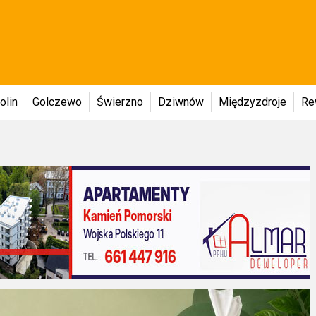
olin
Golczewo
Świerzno
Dziwnów
Międzyzdroje
Re