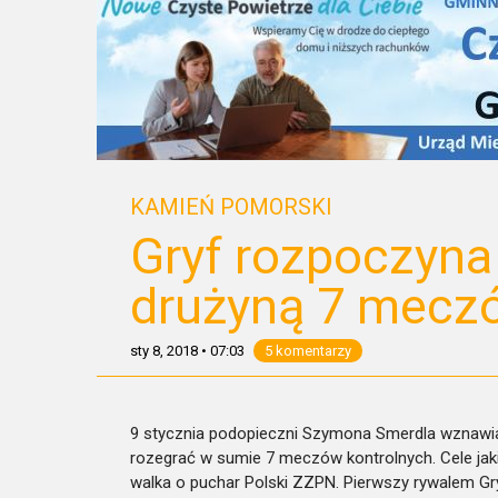
KAMIEŃ POMORSKI
Gryf rozpoczyna 
drużyną 7 mecz
sty 8, 2018
•
07:03
5 komentarzy
9 stycznia podopieczni Szymona Smerdla wznawia
rozegrać w sumie 7 meczów kontrolnych. Cele jaki
walka o puchar Polski ZZPN. Pierwszy rywalem 