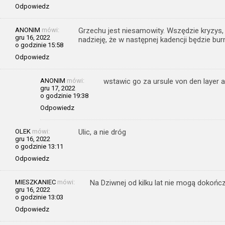
Odpowiedz
ANONIM
mówi:
Grzechu jest niesamowity. Wszędzie kryzys, 
gru 16, 2022
nadzieję, że w następnej kadencji będzie bu
o godzinie 15:58
Odpowiedz
ANONIM
mówi:
wstawic go za ursule von den layer a
gru 17, 2022
o godzinie 19:38
Odpowiedz
OLEK
mówi:
Ulic, a nie dróg
gru 16, 2022
o godzinie 13:11
Odpowiedz
MIESZKANIEC
mówi:
Na Dziwnej od kilku lat nie mogą dokońc
gru 16, 2022
o godzinie 13:03
Odpowiedz