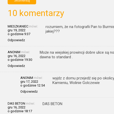
10 komentarzy
MIESZKANIEC
mówi:
rozumiem, że na fotografii Pan to Burmi
gru 19, 2022
jakiej???
o godzinie 9:37
Odpowiedz
ANONIM
mówi:
Może na wiejskiej prowincji dobre ulice są 
gru 16, 2022
dawna to standard .
o godzinie 19:30
Odpowiedz
ANONIM
mówi:
wyjdz z domu przejedź się po okolicy
gru 17, 2022
Kamieniu, Wolinie Golczewie
o godzinie 12:54
Odpowiedz
DAS BETON
mówi:
DAS BETON
gru 16, 2022
o godzinie 18:17