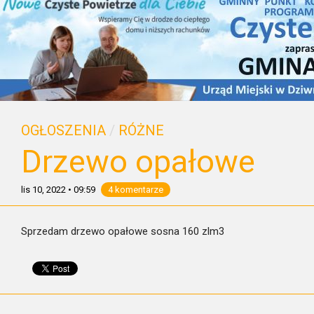
OGŁOSZENIA
/
RÓŻNE
Drzewo opałowe
lis 10, 2022
•
09:59
4 komentarze
Sprzedam drzewo opałowe sosna 160 zlm3