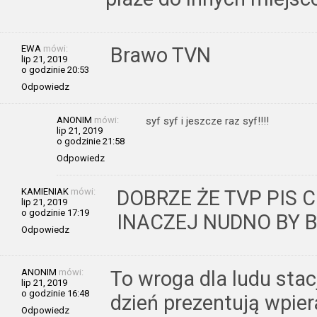
EWA
mówi:
Brawo TVN
lip 21, 2019
o godzinie 20:53
Odpowiedz
ANONIM
mówi:
syf syf i jeszcze raz syf!!!!
lip 21, 2019
o godzinie 21:58
Odpowiedz
KAMIENIAK
mówi:
DOBRZE ŻE TVP PIS
lip 21, 2019
o godzinie 17:19
INACZEJ NUDNO BY 
Odpowiedz
ANONIM
mówi:
To wroga dla ludu stac
lip 21, 2019
o godzinie 16:48
dzień prezentują wpier
Odpowiedz