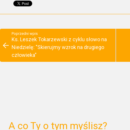
Poprzedni wpis
Ks. Leszek Tokarzewski z cyklu słowo na
Niedzielę: "Skierujmy wzrok na drugiego
człowieka"
A co Ty o tym myślisz?