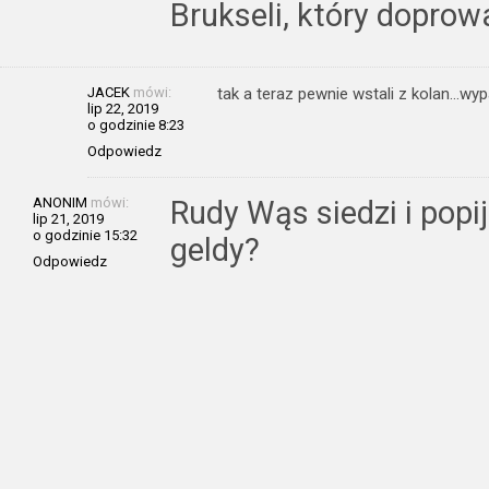
Brukseli, który doprowa
JACEK
mówi:
tak a teraz pewnie wstali z kolan…wy
lip 22, 2019
o godzinie 8:23
Odpowiedz
ANONIM
mówi:
Rudy Wąs siedzi i popi
lip 21, 2019
o godzinie 15:32
geldy?
Odpowiedz