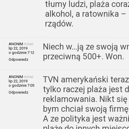
tłumy ludzi, plaża cor
alkohol, a ratownika – 
rządów.
ANONIM
mówi:
Niech w…ją ze swoją w
lip 22, 2019
o godzinie 7:12
przeciwną 500+. Won.
Odpowiedz
ANONIM
mówi:
TVN amerykański teraz j
lip 22, 2019
o godzinie 7:05
tylko raczej plaża jest
Odpowiedz
reklamowania. Nikt się 
bym chciał swoją firmę
A ze polityka jest ważn
plaże do innych miejs