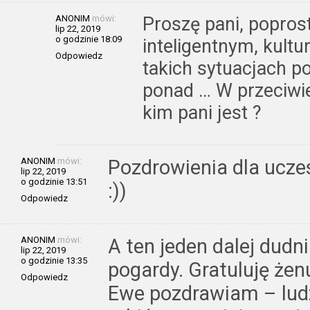
ANONIM
mówi:
Proszę pani, popros
lip 22, 2019
o godzinie 18:09
inteligentnym, kult
Odpowiedz
takich sytuacjach po
ponad … W przeciwi
kim pani jest ?
ANONIM
mówi:
Pozdrowienia dla ucze
lip 22, 2019
o godzinie 13:51
:))
Odpowiedz
ANONIM
mówi:
A ten jeden dalej dudni
lip 22, 2019
o godzinie 13:35
pogardy. Gratuluję że
Odpowiedz
Ewe pozdrawiam – ludz