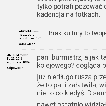
tylko potrafi pozować d
kadencja na fotkach.
ANONIM
mówi:
Brak kultury to twoj
lip 22, 2019
o godzinie 13:03
Odpowiedz
ANONIM
mówi:
pani burmistrz, a jak
lip 22, 2019
o godzinie 10:36
kolejowego? dogląda pa
Odpowiedz
już niedługo rusza prz
że to pani załatwiła, w
nie to co kiedyś :D sa
nawet ostatnio widzia