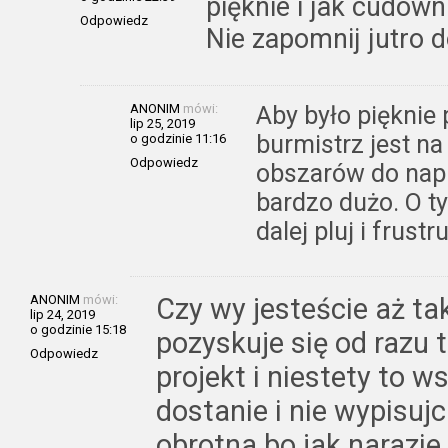
pięknie i jak cudowni
Odpowiedz
Nie zapomnij jutro 
ANONIM
mówi:
Aby było pięknie 
lip 25, 2019
burmistrz jest na
o godzinie 11:16
Odpowiedz
obszarów do napr
bardzo dużo. O t
dalej pluj i frust
ANONIM
mówi:
Czy wy jesteście aż ta
lip 24, 2019
o godzinie 15:18
pozyskuje się od razu 
Odpowiedz
projekt i niestety to 
dostanie i nie wypisuj
obrotna bo jak narazie t