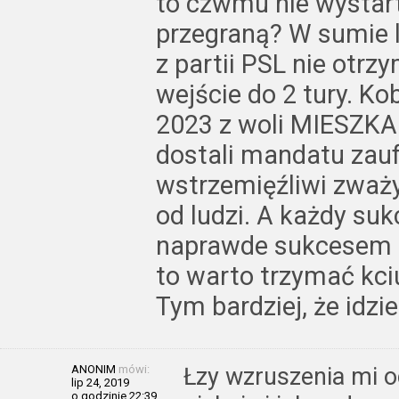
to czwmu nie wystart
przegraną? W sumie l
z partii PSL nie otr
wejście do 2 tury. Ko
2023 z woli MIESZKA
dostali mandatu zauf
wstrzemięźliwi zważ
od ludzi. A każdy suk
naprawde sukcesem 
to warto trzymać kciu
Tym bardziej, że idzi
ANONIM
mówi:
Łzy wzruszenia mi o
lip 24, 2019
o godzinie 22:39