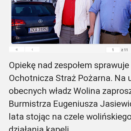
«
‹
z
11
Opiekę nad zespołem sprawuje 
Ochotnicza Straż Pożarna. Na 
obecnych władz Wolina zapros
Burmistrza Eugeniusza Jasiewic
lata stojąc na czele wolińskie
działania kapeli.