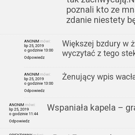
poznali kto ze m
zdanie niestety b
ANONIM
mówi:
Większej bzdury w ż
lip 25, 2019
o godzinie 13:00
wyczytać z tego ste
Odpowiedz
ANONIM
mówi:
Żenujący wpis wacł
lip 25, 2019
o godzinie 13:00
Odpowiedz
ANONIM
mówi:
Wspaniała kapela – gra
lip 25, 2019
o godzinie 11:44
Odpowiedz