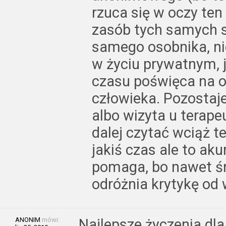
rzuca się w oczy ten
zasób tych samych sł
samego osobnika, n
w życiu prywatnym, j
czasu poświęca na o
człowieka. Pozostaje
albo wizyta u terap
dalej czytać wciąż t
jakiś czas ale to ak
pomaga, bo nawet ś
odróżnia krytykę od
ANONIM
mówi:
Najlepsze życzenia dla