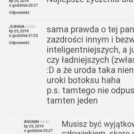
lip 25, 2019
o godzinie 23:27
Odpowiedz
JOANNA
mówi:
sama prawda o tej pan
lip 25, 2019
o godzinie 21:25
zazdrości innym i bezw
Odpowiedz
inteligentniejszych, a 
czy ładniejszych (zwła
:D a że uroda taka nie
uroki botoksu haha
p.s. tamtego nie odpusz
tamten jeden
ANONIM
mówi:
Musisz być wyjątko
lip 25, 2019
o godzinie 23:27
człowiekiem, skoro o