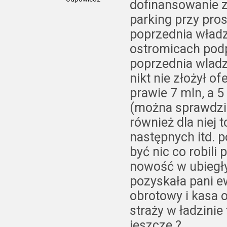
dofinansowanie z
parking przy pro
poprzednia władz
ostromicach podp
poprzednia wladz
nikt nie złożył o
prawie 7 mln, a 
(można sprawdzić 
również dla niej 
następnych itd. 
być nic co robili
nowość w ubiegły
pozyskała pani e
obrotowy i kasa 
straży w ładzinie
jeszcze ?