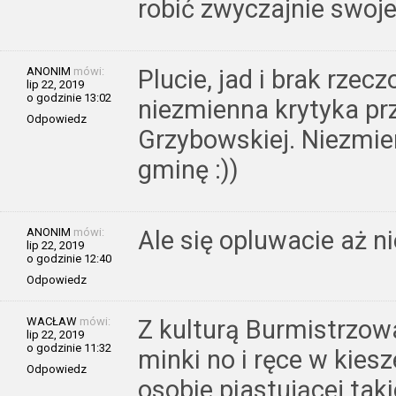
robić zwyczajnie swoje 
ANONIM
mówi:
Plucie, jad i brak rz
lip 22, 2019
o godzinie 13:02
niezmienna krytyka pr
Odpowiedz
Grzybowskiej. Niezmien
gminę :))
ANONIM
mówi:
Ale się opluwacie aż ni
lip 22, 2019
o godzinie 12:40
Odpowiedz
WACŁAW
mówi:
Z kulturą Burmistrzowa
lip 22, 2019
o godzinie 11:32
minki no i ręce w kiesz
Odpowiedz
osobie piastującej tak