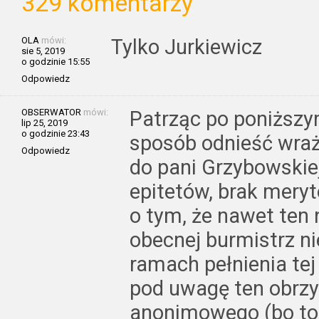
329 komentarzy
OLA
mówi:
Tylko Jurkiewicz
sie 5, 2019
o godzinie 15:55
Odpowiedz
OBSERWATOR
mówi:
Patrząc po poniższy
lip 25, 2019
o godzinie 23:43
sposób odnieść wraże
Odpowiedz
do pani Grzybowskiej
epitetów, brak mery
o tym, że nawet ten 
obecnej burmistrz ni
ramach pełnienia tej
pod uwagę ten obrzy
anonimowego (bo to j