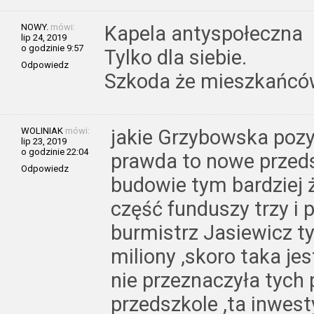
NOWY.
mówi:
Kapela antyspołeczna
lip 24, 2019
o godzinie 9:57
Tylko dla siebie.
Odpowiedz
Szkoda że mieszkańców 
WOLINIAK
mówi:
jakie Grzybowska pozys
lip 23, 2019
o godzinie 22:04
prawda to nowe przeds
Odpowiedz
budowie tym bardziej ż
część funduszy trzy i 
burmistrz Jasiewicz t
miliony ,skoro taka je
nie przeznaczyła tych
przedszkole ,ta inwes