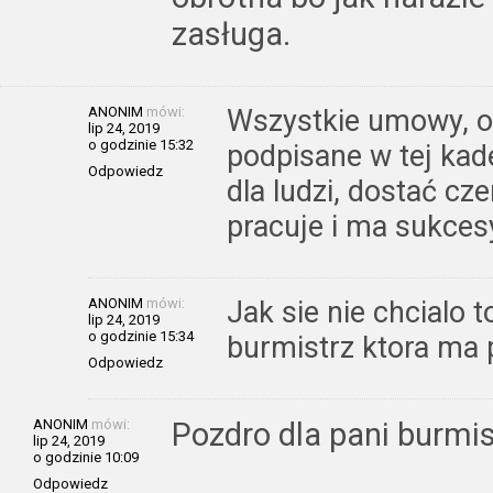
zasługa.
ANONIM
mówi:
Wszystkie umowy, o
lip 24, 2019
o godzinie 15:32
podpisane w tej kade
Odpowiedz
dla ludzi, dostać cz
pracuje i ma sukces
ANONIM
mówi:
Jak sie nie chcialo t
lip 24, 2019
o godzinie 15:34
burmistrz ktora ma p
Odpowiedz
ANONIM
mówi:
Pozdro dla pani burmi
lip 24, 2019
o godzinie 10:09
Odpowiedz