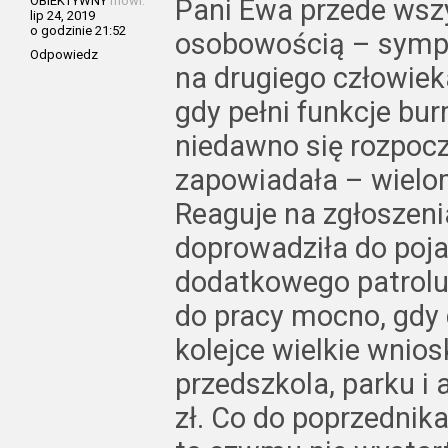
OBIEKTYWNY
mówi:
Pani Ewa przede wszy
lip 24, 2019
o godzinie 21:52
osobowością – sympa
Odpowiedz
na drugiego człowieka
gdy pełni funkcje bu
niedawno się rozpoczę
zapowiadała – wielo
Reaguje na zgłoszen
doprowadziła do poja
dodatkowego patrolu 
do pracy mocno, gdy 
kolejce wielkie wnio
przedszkola, parku i 
zł. Co do poprzednika