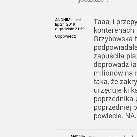
ANONIM
mówi:
Taaa, i prze
lip 24, 2019
konterenach t
o godzinie 21:39
Odpowiedz
Grzybowska t
podpowiadala
zapuściła pla
doprowadziła 
milionów na 
taka, że zak
urzęduje kilk
poprzednika 
poprzedniej 
powiecie. N
ANONIM
mówi: