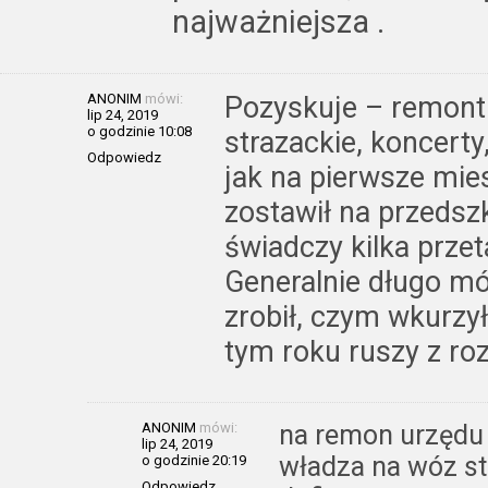
najważniejsza .
ANONIM
mówi:
Pozyskuje – remont
lip 24, 2019
o godzinie 10:08
strazackie, koncert
Odpowiedz
jak na pierwsze mie
zostawił na przedsz
świadczy kilka przet
Generalnie długo mów
zrobił, czym wkurzy
tym roku ruszy z r
ANONIM
mówi:
na remon urzędu 
lip 24, 2019
władza na wóz st
o godzinie 20:19
Odpowiedz