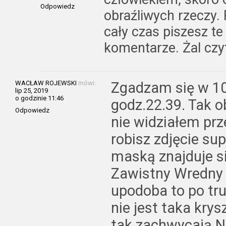
Odpowiedz
obraźliwych rzeczy.
cały czas piszesz t
komentarze. Żal czy
WACŁAW ROJEWSKI
mówi:
Zgadzam się w 1
lip 25, 2019
o godzinie 11:46
godz.22.39. Tak o
Odpowiedz
nie widziałem pr
robisz zdjęcie sup
maską znajduje si
Zawistny Wredny 
upodoba to po tru
nie jest taka krys
tak zachwycają.Now