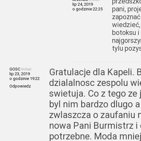
przedszko
lip 24, 2019
pani, pro
o godzinie 22:25
zapoznać 
wiedzieć,
botoksu i
najgorszy
tylu pozy
GOSC
mówi:
Gratulacje dla Kapeli. 
lip 23, 2019
o godzinie 19:22
dzialalnosc zespolu w
Odpowiedz
swietuja. Co z tego ze 
byl nim bardzo dlugo 
zwlaszcza o zaufaniu 
nowa Pani Burmistrz i
potrzebne. Moda mnie