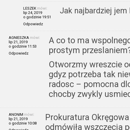
LESZEK
mówi:
Jak najbardziej jem
lip 24, 2019
o godzinie 19:51
Odpowiedz
AGNIESZKA
mówi:
A co to ma wspolnego
lip 21, 2019
o godzinie 11:53
prostym przeslaniem
Odpowiedz
Otworzmy wreszcie oc
gdyz potrzeba tak ni
radosc – pomocna dlo
chocby zwykly usmie
ANONIM
mówi:
Prokuratura Okręgowa 
lip 21, 2019
o godzinie 10:08
odmówiła wszczęcia p