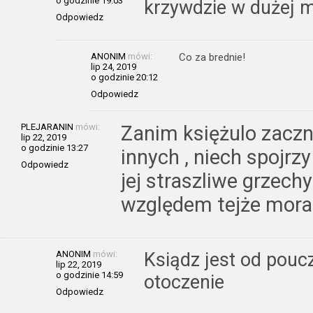
o godzinie 19:03
krzywdzie w dużej m
Odpowiedz
ANONIM
mówi:
Co za brednie!
lip 24, 2019
o godzinie 20:12
Odpowiedz
PLEJARANIN
mówi:
Zanim księżulo zaczn
lip 22, 2019
o godzinie 13:27
innych , niech spojrzy
Odpowiedz
jej straszliwe grzech
względem tejże moral
ANONIM
mówi:
Ksiądz jest od poucz
lip 22, 2019
o godzinie 14:59
otoczenie
Odpowiedz