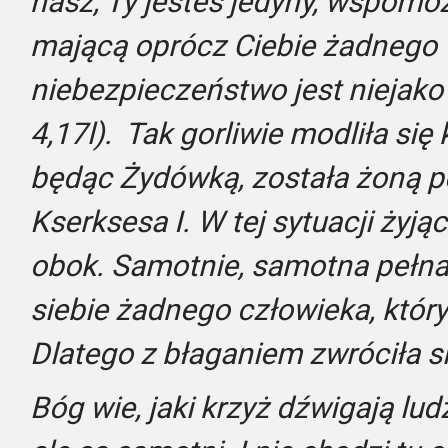
nasz, Ty jesteś jedyny, wspomó
mającą oprócz Ciebie żadnego
niebezpieczeństwo jest niejako 
4,17l). Tak gorliwie modliła się 
będąc Żydówką, została żoną pe
Kserksesa I. W tej sytuacji żyjąc
obok. Samotnie, samotna pełna 
siebie żadnego człowieka, któr
Dlatego z błaganiem zwróciła s
Bóg wie, jaki krzyż dźwigają lud