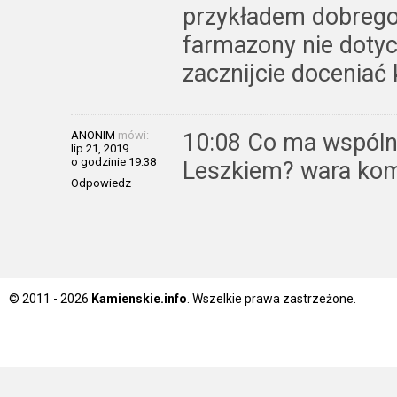
przykładem dobrego
farmazony nie dotyc
zacznijcie doceniać 
ANONIM
mówi:
10:08 Co ma wspóln
lip 21, 2019
o godzinie 19:38
Leszkiem? wara kom
Odpowiedz
© 2011 - 2026
Kamienskie.info
. Wszelkie prawa zastrzeżone.