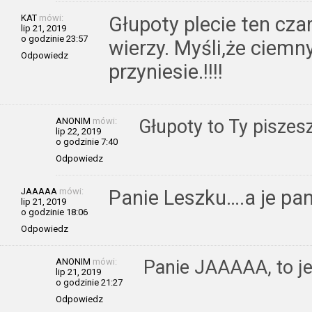
KAT
mówi:
Głupoty plecie ten cza
lip 21, 2019
o godzinie 23:57
wierzy. Myśli,że ciemny
Odpowiedz
przyniesie.!!!!
ANONIM
mówi:
Głupoty to Ty piszes
lip 22, 2019
o godzinie 7:40
Odpowiedz
JAAAAA
mówi:
Panie Leszku….a je pan
lip 21, 2019
o godzinie 18:06
Odpowiedz
ANONIM
mówi:
Panie JAAAAA, to je
lip 21, 2019
o godzinie 21:27
Odpowiedz