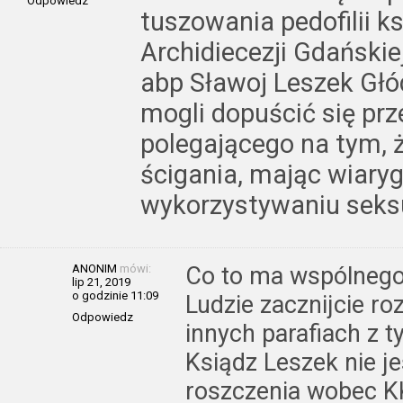
Odpowiedz
tuszowania pedofilii k
Archidiecezji Gdańskie
abp Sławoj Leszek Głó
mogli dopuścić się prz
polegającego na tym, 
ścigania, mając wiar
wykorzystywaniu seksu
ANONIM
mówi:
Co to ma wspólnego
lip 21, 2019
o godzinie 11:09
Ludzie zacznijcie ro
Odpowiedz
innych parafiach z t
Ksiądz Leszek nie j
roszczenia wobec KK