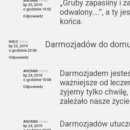
ANONIM
mówi:
„Gruby zapasiiny i z
lip 25, 2019
o godzinie 13:02
odwalony….”, a ty jes
Odpowiedz
końca.
WIDZ
mówi:
Darmozjadów do dom
lip 23, 2019
o godzinie 23:06
Odpowiedz
ANONIM
mówi:
Darmozjadem jesteś 
lip 24, 2019
o godzinie 10:06
ważniejsze od leczen
Odpowiedz
żyjemy tylko chwilę,
zależało nasze życie
ANONIM
mówi:
Darmozjadów utuczon
lip 24, 2019