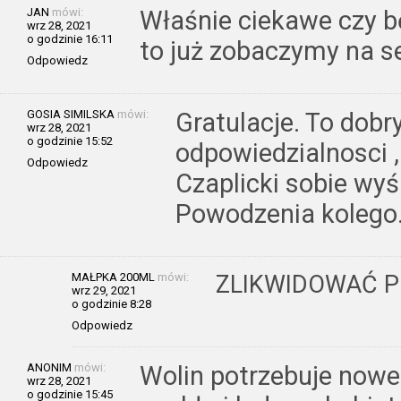
JAN
mówi:
Właśnie ciekawe czy bę
wrz 28, 2021
o godzinie 16:11
to już zobaczymy na s
Odpowiedz
GOSIA SIMILSKA
mówi:
Gratulacje. To dobr
wrz 28, 2021
o godzinie 15:52
odpowiedzialnosci ,
Odpowiedz
Czaplicki sobie wyś
Powodzenia kolego
MAŁPKA 200ML
mówi:
ZLIKWIDOWAĆ 
wrz 29, 2021
o godzinie 8:28
Odpowiedz
ANONIM
mówi:
Wolin potrzebuje nowe
wrz 28, 2021
o godzinie 15:45