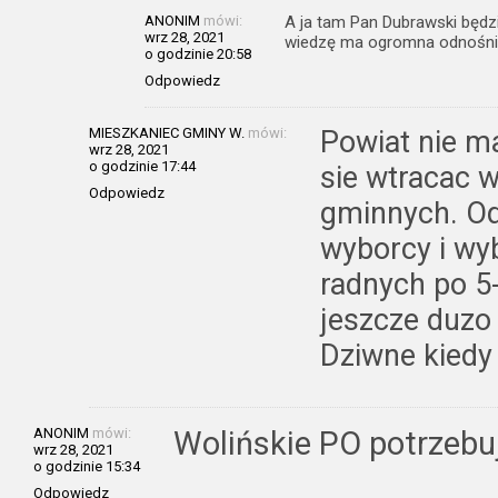
ANONIM
mówi:
A ja tam Pan Dubrawski będz
wrz 28, 2021
wiedzę ma ogromna odnośnie
o godzinie 20:58
Odpowiedz
MIESZKANIEC GMINY W.
mówi:
Powiat nie m
wrz 28, 2021
o godzinie 17:44
sie wtracac w
Odpowiedz
gminnych. Od 
wyborcy i wyb
radnych po 5-c
jeszcze duzo
Dziwne kiedy 
ANONIM
mówi:
Wolińskie PO potrzebu
wrz 28, 2021
o godzinie 15:34
Odpowiedz