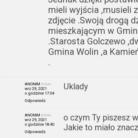
mieli wyjścia ,musieli
zdjęcie .Swoją drogą d
mieszkającym w Gminie
.Starosta Golczewo ,
Gmina Wolin ,a Kamień
.
ANONIM
mówi:
Uklady
wrz 29, 2021
o godzinie 17:04
Odpowiedz
ANONIM
mówi:
o czym Ty piszesz 
wrz 29, 2021
o godzinie 18:40
Jakie to miało znac
Odpowiedz