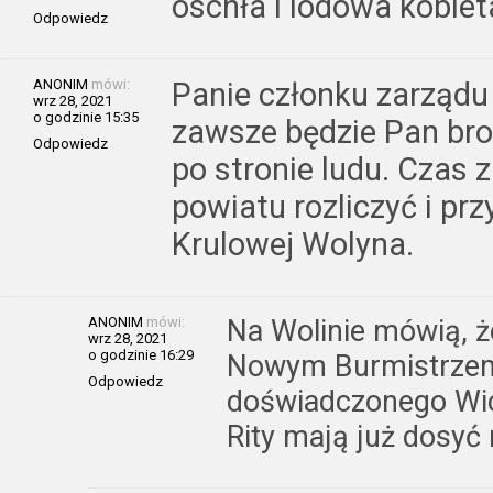
oschła i lodowa kobiet
Odpowiedz
ANONIM
mówi:
Panie członku zarządu 
wrz 28, 2021
o godzinie 15:35
zawsze będzie Pan bron
Odpowiedz
po stronie ludu. Czas 
powiatu rozliczyć i prz
Krulowej Wolyna.
ANONIM
mówi:
Na Wolinie mówią, ż
wrz 28, 2021
o godzinie 16:29
Nowym Burmistrzem
Odpowiedz
doświadczonego Wic
Rity mają już dosyć 