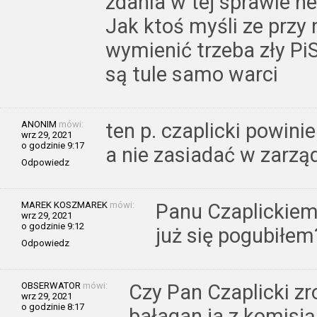
zdania w tej sprawie he
Jak ktoś myśli ze prz
wymienić trzeba zły PiS
są tule samo warci
ANONIM
mówi:
ten p. czaplicki powin
wrz 29, 2021
o godzinie 9:17
a nie zasiadać w zarzą
Odpowiedz
MAREK KOSZMAREK
mówi:
Panu Czaplickiemu
wrz 29, 2021
o godzinie 9:12
już się pogubiłem
Odpowiedz
OBSERWATOR
mówi:
Czy Pan Czaplicki z
wrz 29, 2021
o godzinie 8:17
bałagan ja z komisją