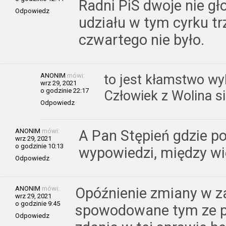
Radni PiS dwoje nie gł
Odpowiedz
udziału w tym cyrku tr
czwartego nie było.
ANONIM
mówi:
to jest kłamstwo wy
wrz 29, 2021
o godzinie 22:17
Człowiek z Wolina s
Odpowiedz
ANONIM
mówi:
A Pan Stępień gdzie p
wrz 29, 2021
o godzinie 10:13
wypowiedzi, między wi
Odpowiedz
ANONIM
mówi:
Opóźnienie zmiany w za
wrz 29, 2021
o godzinie 9:45
spowodowane tym ze pl
Odpowiedz