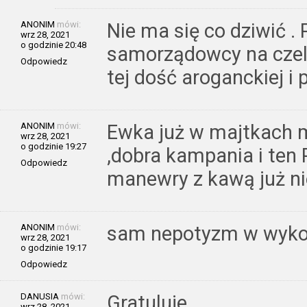
ANONIM
mówi:
Nie ma się co dziwić 
wrz 28, 2021
o godzinie 20:48
samorządowcy na czele
Odpowiedz
tej dość aroganckiej i 
ANONIM
mówi:
Ewka już w majtkach 
wrz 28, 2021
o godzinie 19:27
,dobra kampania i ten 
Odpowiedz
manewry z kawą już nie 
ANONIM
mówi:
sam nepotyzm w wyko
wrz 28, 2021
o godzinie 19:17
Odpowiedz
DANUSIA
mówi:
Gratuluje.
wrz 28, 2021