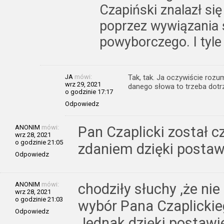
Czapiński znalazł si
poprzez wywiązania 
powyborczego. I tyle
JA
mówi:
Tak, tak. Ja oczywiście roz
wrz 29, 2021
danego słowa to trzeba dot
o godzinie 17:17
Odpowiedz
ANONIM
mówi:
Pan Czaplicki został 
wrz 28, 2021
o godzinie 21:05
zdaniem dzięki postaw
Odpowiedz
ANONIM
mówi:
chodziły słuchy ,że ni
wrz 28, 2021
o godzinie 21:03
wybór Pana Czaplickie
Odpowiedz
Jednak dzięki postawie