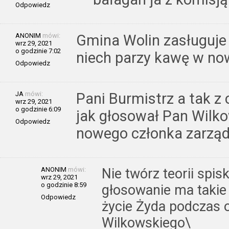
Odpowiedz
ANONIM
mówi:
Gmina Wolin zasługuje
wrz 29, 2021
o godzinie 7:02
niech parzy kawę w n
Odpowiedz
JA
mówi:
Pani Burmistrz a tak z
wrz 29, 2021
o godzinie 6:09
jak głosował Pan Wilk
Odpowiedz
nowego członka zarzą
ANONIM
mówi:
Nie twórz teorii spi
wrz 29, 2021
o godzinie 8:59
głosowanie ma takie 
Odpowiedz
życie Żyda podczas o
Wilkowskiego\