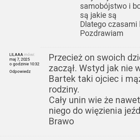
samobójstwo i b
są jakie są
Dlatego czasami l
Pozdrawiam
LILAAA
mówi:
Przecież on swoich dz
maj 7, 2025
o godzinie 10:32
zaczął. Wstyd jak nie 
Odpowiedz
Bartek taki ojciec i mą
rodziny.
Cały unin wie że nawet
niego do więzienia jeź
Brawo