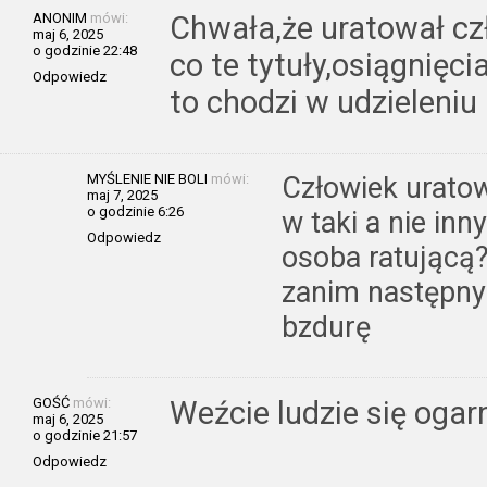
ANONIM
mówi:
Chwała,że uratował cz
maj 6, 2025
o godzinie 22:48
co te tytuły,osiągnięc
Odpowiedz
to chodzi w udzieleni
MYŚLENIE NIE BOLI
mówi:
Człowiek uratow
maj 7, 2025
o godzinie 6:26
w taki a nie in
Odpowiedz
osoba ratującą?
zanim następny
bzdurę
GOŚĆ
mówi:
Weźcie ludzie się ogar
maj 6, 2025
o godzinie 21:57
Odpowiedz