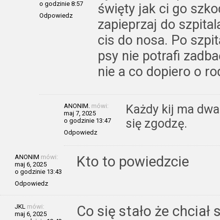
o godzinie 8:57
święty jak ci go szko
Odpowiedz
zapieprzaj do szpital
cis do nosa. Po szpit
psy nie potrafi zadb
nie a co dopiero o ro
ANONIM.
mówi:
Każdy kij ma dwa k
maj 7, 2025
się zgodzę.
o godzinie 13:47
Odpowiedz
ANONIM
mówi:
Kto to powiedzcie
maj 6, 2025
o godzinie 13:43
Odpowiedz
JKL
mówi:
Co się stało że chciał
maj 6, 2025