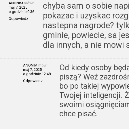
ANONIM
mówi:
chyba sam o sobie napis
maj 7, 2025
o godzinie 0:36
pokazac i uzyskac rozgl
Odpowiedz
nastepna nagrode? tyl
gminie, powiecie, sa je
dla innych, a nie mowi 
ANONIM
mówi:
Od kiedy osoby będą
maj 7, 2025
o godzinie 12:48
piszą? Weź zazdrośn
Odpowiedz
bo po takiej wypowi
Twojej inteligencji.
swoimi osiągnięciam
chce pisać.