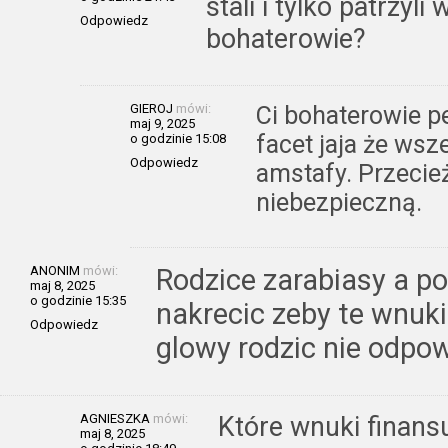
stali i tylko patrzyli 
Odpowiedz
bohaterowie?
GIEROJ
mówi:
Ci bohaterowie p
maj 9, 2025
facet jaja że wsz
o godzinie 15:08
Odpowiedz
amstafy. Przecie
niebezpieczną.
ANONIM
mówi:
Rodzice zarabiasy a po
maj 8, 2025
o godzinie 15:35
nakrecic zeby te wnuki
Odpowiedz
glowy rodzic nie odpow
AGNIESZKA
mówi:
Które wnuki finans
maj 8, 2025