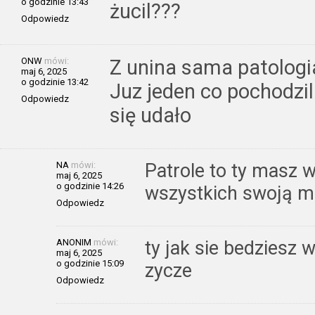
o godzinie 13:43
żucil???
Odpowiedz
ONW
mówi:
Z unina sama patologi
maj 6, 2025
o godzinie 13:42
Juz jeden co pochodzil
Odpowiedz
się udało
NA
mówi:
Patrole to ty masz w
maj 6, 2025
o godzinie 14:26
wszystkich swoją m
Odpowiedz
ANONIM
mówi:
ty jak sie bedziesz w
maj 6, 2025
o godzinie 15:09
zycze
Odpowiedz