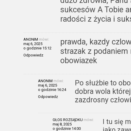
dużo zdrowia, Panu 
sukcesów A Tobie an
radości z życia i su
ANONIM
mówi:
prawda, kazdy czlowi
maj 6, 2025
o godzinie 15:12
strazak z podaniem 
Odpowiedz
obowiazek
ANONIM
mówi:
Po służbie to obo
maj 6, 2025
dobra wola której 
o godzinie 16:24
Odpowiedz
zazdrosny człow
GŁOS ROZSĄDKU
mówi:
I tu się 
maj 8, 2025
jako zaw
o godzinie 14:00