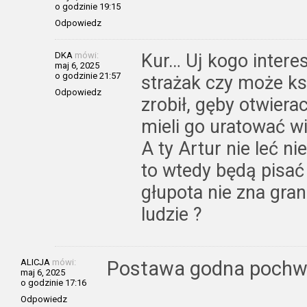
o godzinie 19:15
Odpowiedz
DKA
mówi:
Kur… Uj kogo interes
maj 6, 2025
o godzinie 21:57
strażak czy może ks
Odpowiedz
zrobił, gęby otwiera
mieli go uratować w
A ty Artur nie leć nie
to wtedy będą pisać
głupota nie zna gran
ludzie ?
ALICJA
mówi:
Postawa godna pochwa
maj 6, 2025
o godzinie 17:16
Odpowiedz