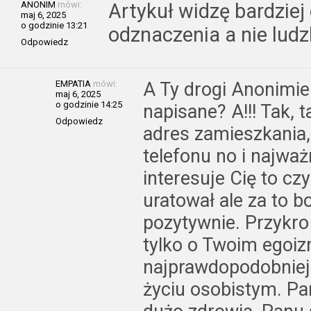
ANONIM
mówi:
Artykuł widzę bardziej 
maj 6, 2025
o godzinie 13:21
odznaczenia a nie ludz
Odpowiedz
EMPATIA
mówi:
A Ty drogi Anonimie 
maj 6, 2025
o godzinie 14:25
napisane? A!!! Tak, 
Odpowiedz
adres zamieszkania,
telefonu no i najważ
interesuje Cię to czy
uratował ale za to bo
pozytywnie. Przykro 
tylko o Twoim egoizm
najprawdopodobniej
życiu osobistym. 