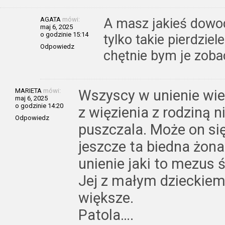
AGATA
mówi:
A masz jakieś dowody
maj 6, 2025
o godzinie 15:14
tylko takie pierdziel
Odpowiedz
chętnie bym je zoba
MARIETA
mówi:
Wszyscy w unienie wie
maj 6, 2025
o godzinie 14:20
z więzienia z rodziną n
Odpowiedz
puszczala. Może on si
jeszcze ta biedna żona
unienie jaki to mezus ś
Jej z małym dzieckiem i
większe.
Patola….