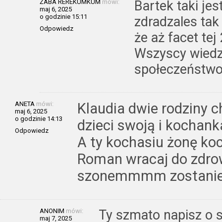
ŻABA REREKUMKUM
mówi:
Bartek taki jes
maj 6, 2025
o godzinie 15:11
zdradzales ta
Odpowiedz
że aż facet tej
Wszyscy wiedzą
społeczeństw
ANETA
mówi:
Klaudia dwie rodziny c
maj 6, 2025
o godzinie 14:13
dzieci swoją i kochank
Odpowiedz
A ty kochasiu żonę ko
Roman wracaj do zdro
szonemmmm zostani
ANONIM
mówi:
Ty szmato napisz o s
maj 7, 2025