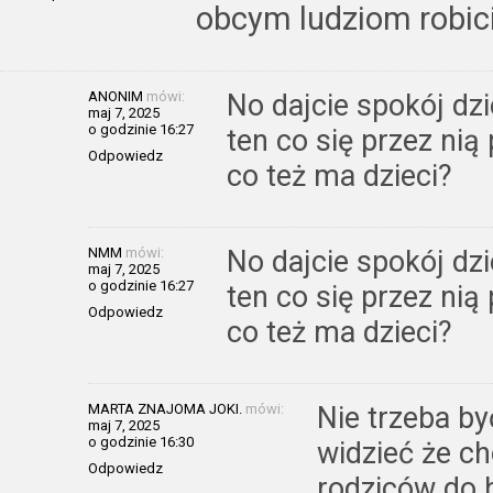
obcym ludziom robici
ANONIM
mówi:
No dajcie spokój dz
maj 7, 2025
o godzinie 16:27
ten co się przez nią
Odpowiedz
co też ma dzieci?
NMM
mówi:
No dajcie spokój dz
maj 7, 2025
o godzinie 16:27
ten co się przez nią
Odpowiedz
co też ma dzieci?
MARTA ZNAJOMA JOKI.
mówi:
Nie trzeba b
maj 7, 2025
o godzinie 16:30
widzieć że ch
Odpowiedz
rodziców do 