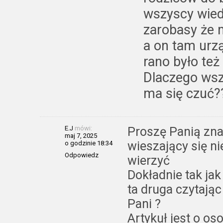
wszyscy wied
zarobasy że 
a on tam urzą
rano było też
Dlaczego wsz
ma się czuć?
E.J
mówi:
Proszę Panią zn
maj 7, 2025
wieszający się ni
o godzinie 18:34
Odpowiedz
wierzyć
Dokładnie tak jak
ta druga czytając
Pani ?
Artykuł jest o os