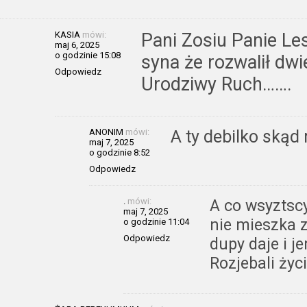
KASIA
mówi:
Pani Zosiu Panie Le
maj 6, 2025
o godzinie 15:08
syna że rozwalił dwi
Odpowiedz
Urodziwy Ruch…….
ANONIM
mówi:
A ty debilko skąd
maj 7, 2025
o godzinie 8:52
Odpowiedz
.
mówi:
A co wsyztscy
maj 7, 2025
nie mieszka z
o godzinie 11:04
Odpowiedz
dupy daje i j
Rozjebali życ