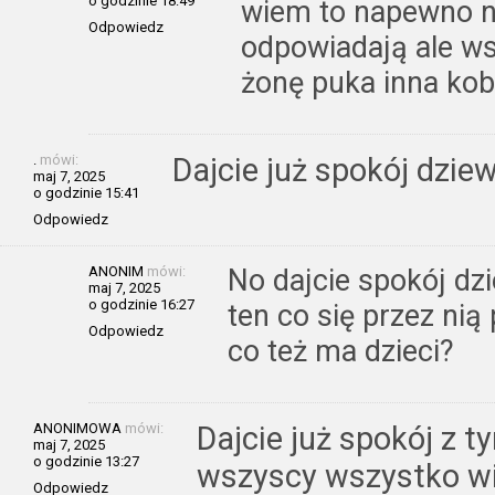
o godzinie 18:49
wiem to napewno ni
Odpowiedz
odpowiadają ale w
żonę puka inna kob
.
mówi:
Dajcie już spokój dzie
maj 7, 2025
o godzinie 15:41
Odpowiedz
ANONIM
mówi:
No dajcie spokój dz
maj 7, 2025
o godzinie 16:27
ten co się przez nią
Odpowiedz
co też ma dzieci?
ANONIMOWA
mówi:
Dajcie już spokój z 
maj 7, 2025
o godzinie 13:27
wszyscy wszystko wie
Odpowiedz