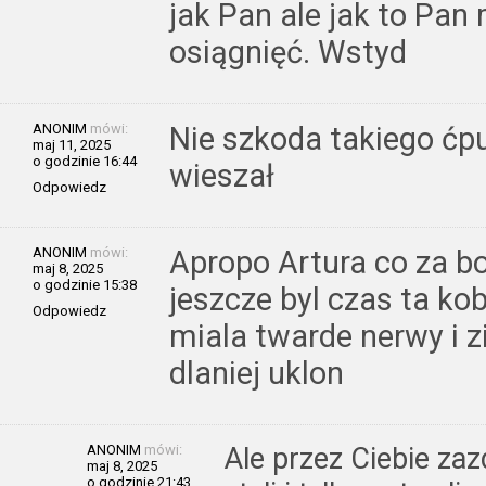
jak Pan ale jak to Pan
osiągnięć. Wstyd
ANONIM
mówi:
Nie szkoda takiego ćp
maj 11, 2025
o godzinie 16:44
wieszał
Odpowiedz
ANONIM
mówi:
Apropo Artura co za bo
maj 8, 2025
o godzinie 15:38
jeszcze byl czas ta k
Odpowiedz
miala twarde nerwy i 
dlaniej uklon
ANONIM
mówi:
Ale przez Ciebie za
maj 8, 2025
o godzinie 21:43