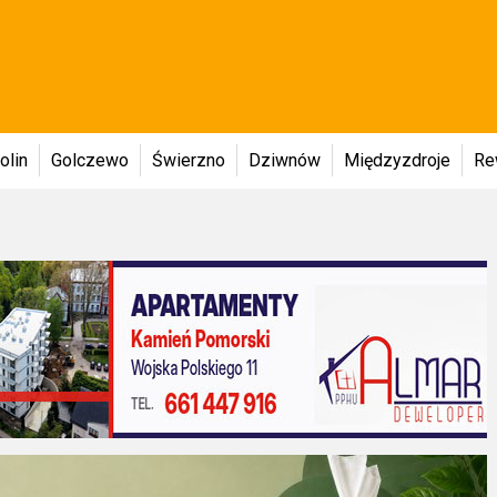
olin
Golczewo
Świerzno
Dziwnów
Międzyzdroje
Re