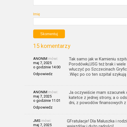
Imię
15 komentarzy
ANONIM
mówi:
Tak samo jak w Kamieniu szpital
maj 7, 2025
Porodówki,USG też brak i wiele 
o godzinie 14:00
włuczyć po Szczecinach Gryfic
Odpowiedz
.Więc po co ten szpital szykują
ANONIM
mówi:
Ja oczywiście mam szacunek d
maj 7, 2025
katetce z jednej strony, a o od
o godzinie 11:01
dni, z powodów finansowych z d
Odpowiedz
JMS
mówi:
GFratulacje! Dla Maluszka i rod
maj 7, 2025
wyjazdów i dużo radości!