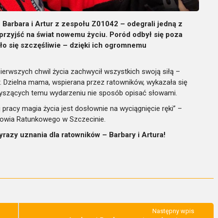
 Barbara i Artur z zespołu Z01042 – odegrali jedną z
przyjść na świat nowemu życiu. Poród odbył się poza
ło się szczęśliwie – dzięki ich ogromnemu
pierwszych chwil życia zachwycił wszystkich swoją siłą –
 Dzielna mama, wspierana przez ratowników, wykazała się
zyszących temu wydarzeniu nie sposób opisać słowami.
 pracy magia życia jest dosłownie na wyciągnięcie ręki” –
towia Ratunkowego w Szczecinie.
razy uznania dla ratowników – Barbary i Artura!
Następny wpis