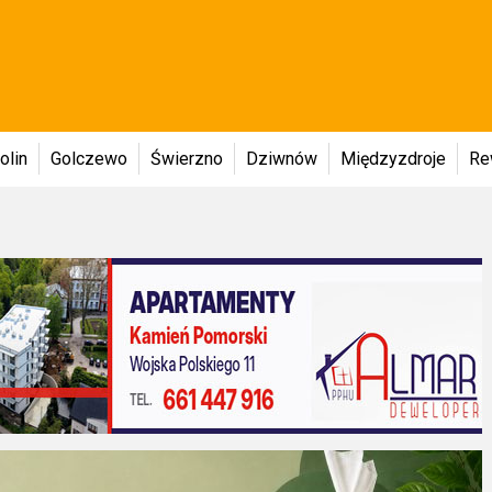
olin
Golczewo
Świerzno
Dziwnów
Międzyzdroje
Re