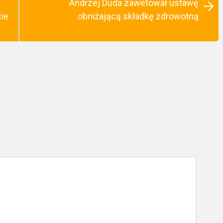
Andrzej Duda zawetował ustawę
cie
obniżającą składkę zdrowotną