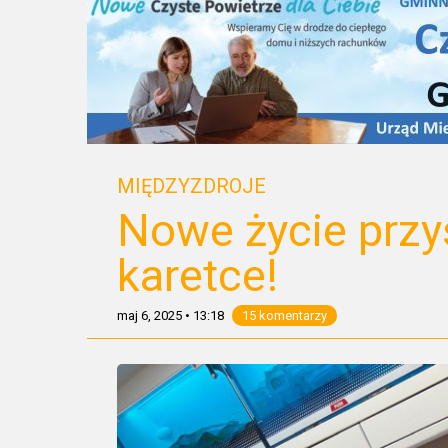
MIĘDZYZDROJE
Nowe życie przy
karetce!
maj 6, 2025
•
13:18
15 komentarzy