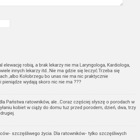
 elewację robią, a brak lekarzy nie ma Laryngologa, Kardiologa,
wiele innych lekarzy itd…Nie ma gdzie się leczyć.Trzeba się
ach ,albo Kołobrzegu bo unas nie ma nic praktycznie
 i pieniądze wydają skoro nic nie ma ???
la Państwa ratowników, ale…Coraz częściej słyszę o porodach w
syłaniu kobiet w ciąży do domu tuz przed porodem, dzień, dwa, trzy
rugiej.
ziców- szczęśliwego życia. Dla ratowników- tylko szczęśliwych