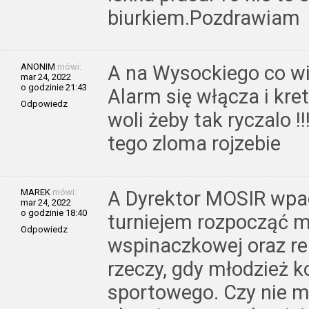
biurkiem.Pozdrawiam
ANONIM
mówi:
A na Wysockiego co wi
mar 24, 2022
o godzinie 21:43
Alarm się włącza i kr
Odpowiedz
woli żeby tak ryczalo !
tego zloma rojzebie
MAREK
mówi:
A Dyrektor MOSIR wpad
mar 24, 2022
o godzinie 18:40
turniejem rozpocząć m
Odpowiedz
wspinaczkowej oraz rem
rzeczy, gdy młodzież k
sportowego. Czy nie m