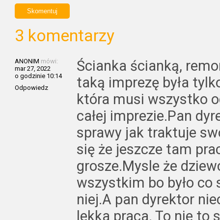
3 komentarzy
ANONIM
mówi:
Ścianka ścianką, remo
mar 27, 2022
o godzinie 10:14
taką imprezę była tylk
Odpowiedz
która musi wszystko 
całej imprezie.Pan dyr
sprawy jak traktuje s
się że jeszcze tam pra
grosze.Mysle że dziew
wszystkim bo było co 
niej.A pan dyrektor nie
lekka praca. To nie to