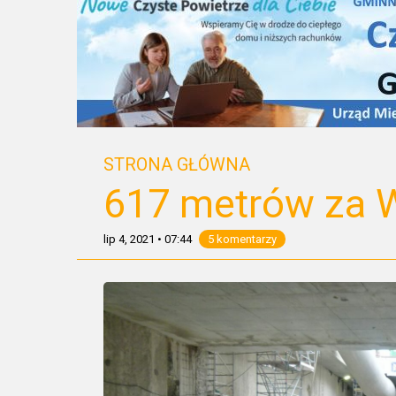
STRONA GŁÓWNA
617 metrów za W
lip 4, 2021
•
07:44
5 komentarzy