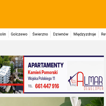
olin
Golczewo
Świerzno
Dziwnów
Międzyzdroje
Re