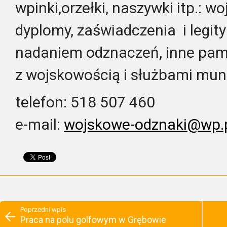
wpinki,orzełki, naszywki itp.: w
dyplomy, zaświadczenia i legit
nadaniem odznaczeń, inne pamią
z wojskowością i służbami mu
telefon: 518 507 460
e-mail:
wojskowe-odznaki@wp.
Poprzedni wpis
Praca na polu golfowym w Grębowie