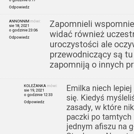
Odpowiedz
ANNONNIM
mówi:
Zapomnieli wspomnieć 
sie 18, 2021
o godzinie 23:06
widać również uczestn
Odpowiedz
uroczystości ale oczy
przewodniczący są tu 
zapomniją o innych p
KOLEŻANKA
mówi:
Emilka niech lepiej
sie 19, 2021
o godzinie 12:33
się. Kiedyś myślel
Odpowiedz
zasady, w które nik
paczki po tamtych
jednym afiszu na g