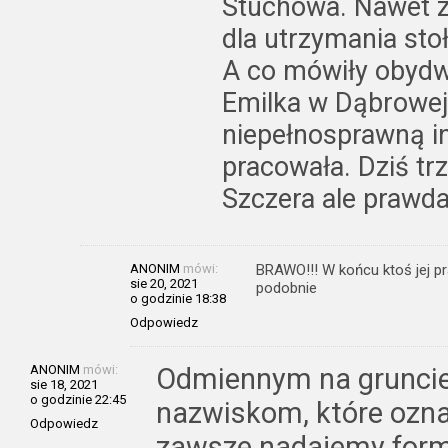
Stuchowa. Nawet z
dla utrzymania sto
A co mówiły obydw
Emilka w Dąbrowej
niepełnosprawną in
pracowała. Dziś tr
Szczera ale prawda
ANONIM
mówi:
BRAWO!!! W końcu ktoś jej pra
sie 20, 2021
podobnie
o godzinie 18:38
Odpowiedz
ANONIM
mówi:
Odmiennym na gruncie
sie 18, 2021
o godzinie 22:45
nazwiskom, które ozna
Odpowiedz
zawsze nadajemy formę