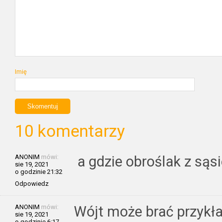
Imię
10 komentarzy
ANONIM
mówi:
a gdzie obroślak z sąs
sie 19, 2021
o godzinie 21:32
Odpowiedz
ANONIM
mówi:
Wójt może brać przykła
sie 19, 2021
o godzinie 6:17