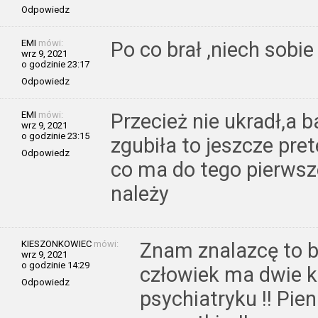
Odpowiedz
EMI
mówi:
Po co brał ,niech sobie
wrz 9, 2021
o godzinie 23:17
Odpowiedz
EMI
mówi:
Przecież nie ukradł,a 
wrz 9, 2021
o godzinie 23:15
zgubiła to jeszcze pret
Odpowiedz
co ma do tego pierwsze
należy
KIESZONKOWIEC
mówi:
Znam znalazcę to 
wrz 9, 2021
o godzinie 14:29
człowiek ma dwie k
Odpowiedz
psychiatryku !! Pie