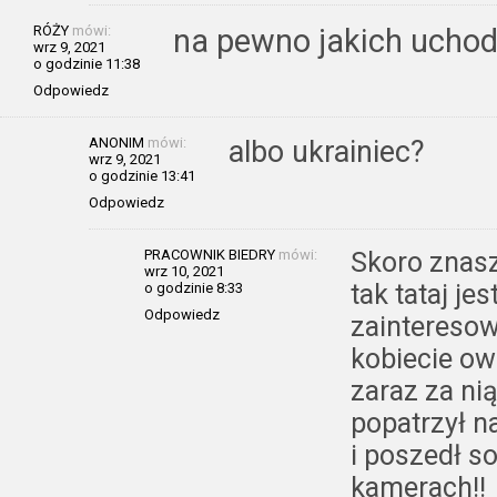
RÓŻY
mówi:
na pewno jakich uchod
wrz 9, 2021
o godzinie 11:38
Odpowiedz
ANONIM
mówi:
albo ukrainiec?
wrz 9, 2021
o godzinie 13:41
Odpowiedz
PRACOWNIK BIEDRY
mówi:
Skoro znasz
wrz 10, 2021
tak tataj j
o godzinie 8:33
Odpowiedz
zainteresow
kobiecie ow
zaraz za nią
popatrzył n
i poszedł s
kamerach!!