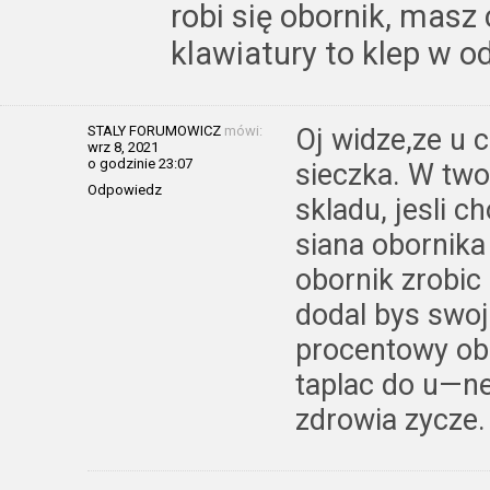
robi się obornik, masz
klawiatury to klep w o
STALY FORUMOWICZ
mówi:
Oj widze,ze u
wrz 8, 2021
o godzinie 23:07
sieczka. W two
Odpowiedz
skladu, jesli c
siana obornika 
obornik zrobic 
dodal bys swoj
procentowy ob
taplac do u—ne
zdrowia zycze.