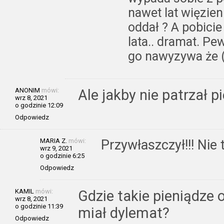
nawet lat więzien
oddał ? A pobici
lata.. dramat. Pe
go nawyzywa że (
ANONIM
mówi:
Ale jakby nie patrzał p
wrz 8, 2021
o godzinie 12:09
Odpowiedz
MARIA Z.
mówi:
Przywłaszczył!!! Nie t
wrz 9, 2021
o godzinie 6:25
Odpowiedz
KAMIL
mówi:
Gdzie takie pieniądze 
wrz 8, 2021
o godzinie 11:39
miał dylemat?
Odpowiedz