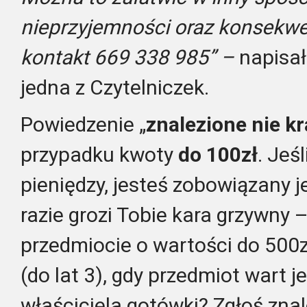
nieprzyjemności oraz konsekwe
kontakt 669 338 985” –
napisał
jedna z Czytelniczek.
Powiedzenie „
znalezione nie k
przypadku kwoty
do 100zł
. Jeś
pieniędzy, jesteś zobowiązany 
razie grozi Tobie kara grzywny 
przedmiocie o wartości do 500z
(do lat 3), gdy przedmiot wart j
właściciela gotówki? Zgłoś znal