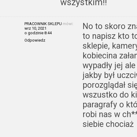
wszystkim!!
PRACOWNIK SKLEPU
mówi:
No to skoro zn
wrz 10, 2021
o godzinie 8:44
to napisz kto 
Odpowiedz
sklepie, kamer
kobiecina zał
wypadły jej ale
jakby był uczci
porozglądał si
wszustko do ki
paragrafy o kt
robi nas w ch*
siebie chociaż