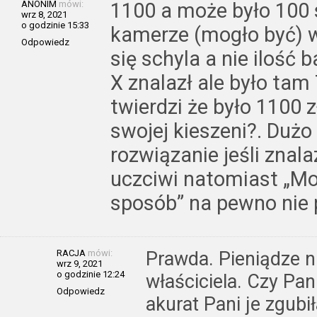
ANONIM
mówi:
1100 a może było 100 
wrz 8, 2021
o godzinie 15:33
kamerze (mogło być) w
Odpowiedz
się schyla a nie ilość
X znalazł ale było tam
twierdzi że było 1100 
swojej kieszeni?. Dużo
rozwiązanie jeśli znal
uczciwi natomiast „Mo
sposób” na pewno nie 
RACJA
mówi:
Prawda. Pieniądze n
wrz 9, 2021
o godzinie 12:24
właściciela. Czy Pa
Odpowiedz
akurat Pani je zgubił