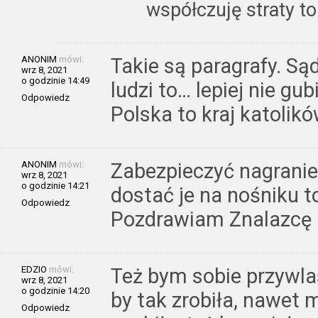
współczuję straty to
ANONIM
mówi:
Takie są paragrafy. S
wrz 8, 2021
o godzinie 14:49
ludzi to… lepiej nie gu
Odpowiedz
Polska to kraj katolikó
ANONIM
mówi:
Zabezpieczyć nagranie 
wrz 8, 2021
o godzinie 14:21
dostać je na nośniku t
Odpowiedz
Pozdrawiam Znalazcę 
EDZIO
mówi:
Też bym sobie przywla
wrz 8, 2021
o godzinie 14:20
by tak zrobiła, nawet 
Odpowiedz