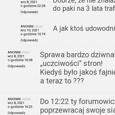
Dobrze, że nie znal
wrz 8, 2021
o godzinie 22:28
do paki na 3 lata tra
Odpowiedz
ANONIM
mówi:
A jak ktoś udowodni 
wrz 10, 2021
o godzinie 10:19
Odpowiedz
ANONIM
mówi:
Sprawa bardzo dziwna!
wrz 8, 2021
o godzinie 16:38
„uczciwości” stron!
Odpowiedz
Kiedyś było jakoś fajni
a teraz to ???
ANONIM.
mówi:
Do 12:22 ty forumowi
wrz 8, 2021
o godzinie 16:23
poprzewracaj swoje sia
Odpowiedz