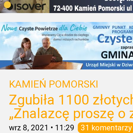
KAMIEŃ POMORSKI
Zgubiła 1100 złotyc
„Znalazcę proszę o 
wrz 8, 2021
•
11:29
31 komentarzy