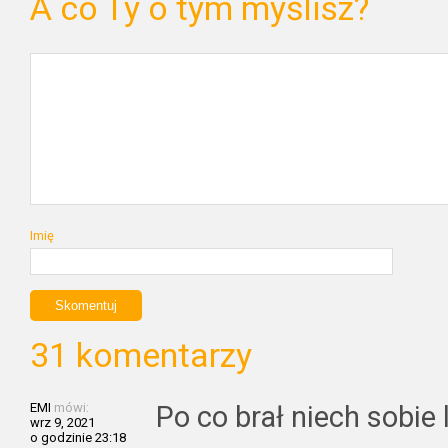
A co Ty o tym myślisz?
Imię
31 komentarzy
EMI
mówi:
Po co brał niech sobie 
wrz 9, 2021
o godzinie 23:18