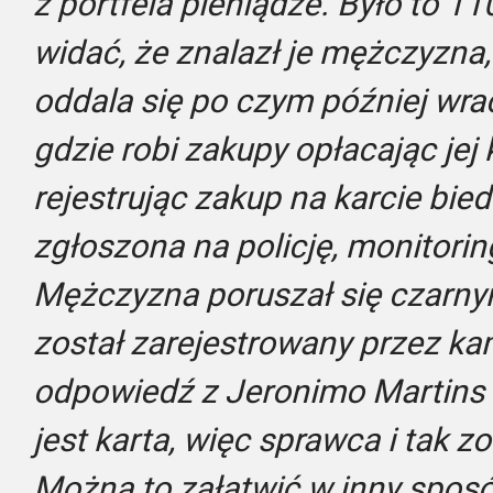
z portfela pieniądze. Było to 1
widać, że znalazł je mężczyzna,
oddala się po czym później wrac
gdzie robi zakupy opłacając jej 
rejestrując zakup na karcie bie
zgłoszona na policję, monitorin
Mężczyzna poruszał się czarny
został zarejestrowany przez k
odpowiedź z Jeronimo Martins 
jest karta, więc sprawca i tak z
Można to załatwić w inny sposó