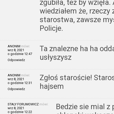
zgubiła, też by wzięła.
wiedziałem że, rzeczy 
starostwa, zawsze my
Policje.
ANONIM
mówi:
Ta znalezne ha ha odda
wrz 8, 2021
o godzinie 12:47
usłyszysz
Odpowiedz
ANONIM
mówi:
Zgłoś staroście! Staro
wrz 8, 2021
o godzinie 12:31
hajsem
Odpowiedz
STALY FORUMOWICZ
mówi:
Bedzie sie mial z 
wrz 8, 2021
o godzinie 12:22