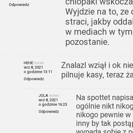
chlopaki wskocza
Odpowiedz
Wyjdzie na to, ze 
straci, jakby odda
w mediach w tym 
pozostanie.
HEHE
mówi:
Znalazl wziął i ok ni
wrz 8, 2021
o godzinie 13:11
pilnuje kasy, teraz ż
Odpowiedz
JOLA
mówi:
Na spottet napis
wrz 8, 2021
ogólnie nikt niko
o godzinie 16:23
Odpowiedz
nikogo pewnie w p
inny by tak postą
wypada sobie z po