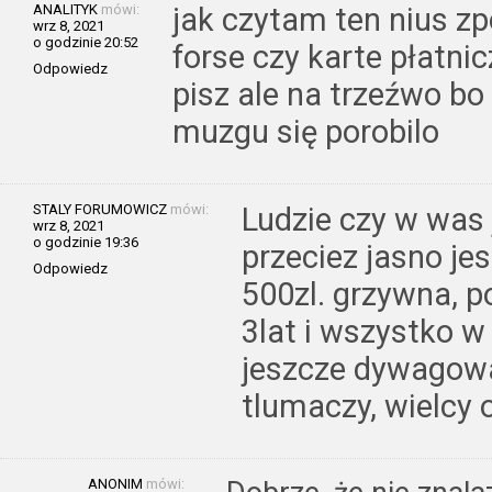
ANALITYK
mówi:
jak czytam ten nius zp
wrz 8, 2021
o godzinie 20:52
forse czy karte płatnic
Odpowiedz
pisz ale na trzeźwo bo
muzgu się porobilo
STALY FORUMOWICZ
mówi:
Ludzie czy w was j
wrz 8, 2021
o godzinie 19:36
przeciez jasno jes
Odpowiedz
500zl. grzywna, p
3lat i wszystko w
jeszcze dywagowa
tlumaczy, wielcy o
ANONIM
mówi: