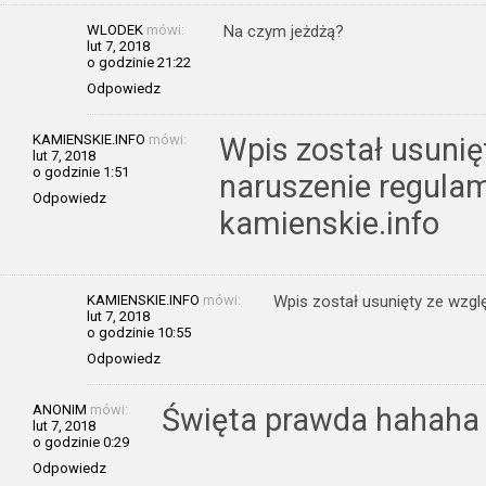
WLODEK
mówi:
Na czym jeżdżą?
lut 7, 2018
o godzinie 21:22
Odpowiedz
KAMIENSKIE.INFO
mówi:
Wpis został usunię
lut 7, 2018
o godzinie 1:51
naruszenie regulam
Odpowiedz
kamienskie.info
KAMIENSKIE.INFO
mówi:
Wpis został usunięty ze wzgl
lut 7, 2018
o godzinie 10:55
Odpowiedz
ANONIM
mówi:
Święta prawda hahaha
lut 7, 2018
o godzinie 0:29
Odpowiedz