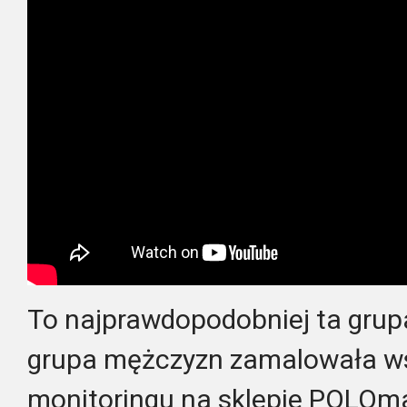
To najprawdopodobniej ta gru
grupa mężczyzn zamalowała ws
monitoringu na sklepie POLOma