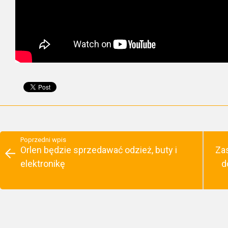
Poprzedni wpis
Orlen będzie sprzedawać odzież, buty i
Zas
elektronikę
d