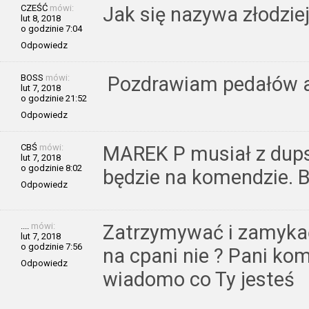
CZEŚĆ
mówi:
Jak się nazywa złodziej
lut 8, 2018
o godzinie 7:04
Odpowiedz
BOSS
mówi:
Pozdrawiam pedałów
lut 7, 2018
o godzinie 21:52
Odpowiedz
CBŚ
mówi:
MAREK P musiał z dup
lut 7, 2018
o godzinie 8:02
będzie na komendzie. 
Odpowiedz
....
mówi:
Zatrzymywać i zamyka
lut 7, 2018
o godzinie 7:56
na cpani nie ? Pani ko
Odpowiedz
wiadomo co Ty jesteś