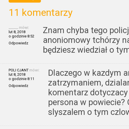
11 komentarzy
...........
mówi:
Znam chyba tego policja
lut 8, 2018
o godzinie 8:52
anoniomowy tchórzy na
Odpowiedz
będziesz wiedział o tym
POLI CJANT
mówi:
Dlaczego w kazdym a
lut 8, 2018
o godzinie 8:11
zatrzymaniem, dzialani
Odpowiedz
komentarz dotyczacy 
persona w powiecie? 
slyszalem o tym czlo