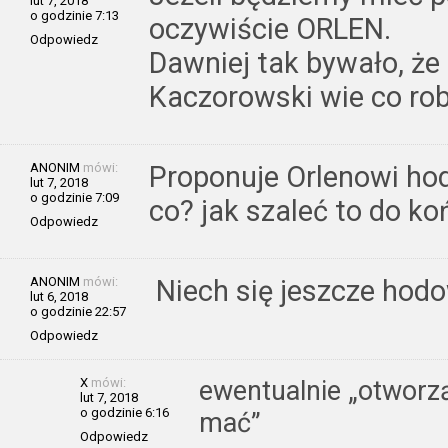
lut 7, 2018
o godzinie 7:13
oczywiście ORLEN.
Odpowiedz
Dawniej tak bywało, że
Kaczorowski wie co rob
ANONIM
mówi:
Proponuje Orlenowi ho
lut 7, 2018
o godzinie 7:09
co? jak szaleć to do ko
Odpowiedz
ANONIM
mówi:
Niech się jeszcze hod
lut 6, 2018
o godzinie 22:57
Odpowiedz
X
mówi:
ewentualnie „otworz
lut 7, 2018
o godzinie 6:16
mać”
Odpowiedz