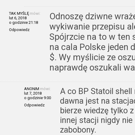
TAK MYŚLĘ
mówi:
Odnoszę dziwne wrażen
lut 6, 2018
o godzinie 21:18
wykiwanie przepisu al
Odpowiedz
Spójrzcie na to w te
na cala Polske jeden 
$. Wy myślicie ze osz
naprawdę oszukali was
ANONIM
mówi:
A co BP Statoil shel
lut 7, 2018
o godzinie 9:00
dawna jest na stacja
Odpowiedz
bierze wiedzę tylko 
innej stacji nigdy nie
zabobony.