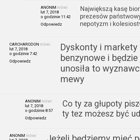
ANONIM
mówi:
Największą kasę bio
lut 7, 2018
prezesów państwowych
o godzinie 11:42
nepotyzm i kolesiost
Odpowiedz
CARCHARODON
mówi:
Dyskonty i markety 
lut 7, 2018
o godzinie 7:42
benzynowe i będzie 
Odpowiedz
unosiła to wyznawcy
mewy
ANONIM
mówi:
Co ty za głupoty pis
lut 7, 2018
o godzinie 8:57
ty tez możesz być u
Odpowiedz
ANONIM
mówi:
Jeżeli będziemy mieć po