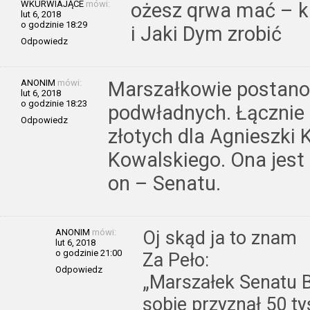
WKURWIAJĄCE
mówi:
ożesz qrwa mać – ka
lut 6, 2018
o godzinie 18:29
i Jaki Dym zrobić
Odpowiedz
ANONIM
mówi:
Marszałkowie postanow
lut 6, 2018
o godzinie 18:23
podwładnych. Łącznie 
Odpowiedz
złotych dla Agnieszki 
Kowalskiego. Ona jest
on – Senatu.
ANONIM
mówi:
Oj skąd ja to znam
lut 6, 2018
o godzinie 21:00
Za Peło:
Odpowiedz
„Marszałek Senatu
sobie przyznał 50 tys