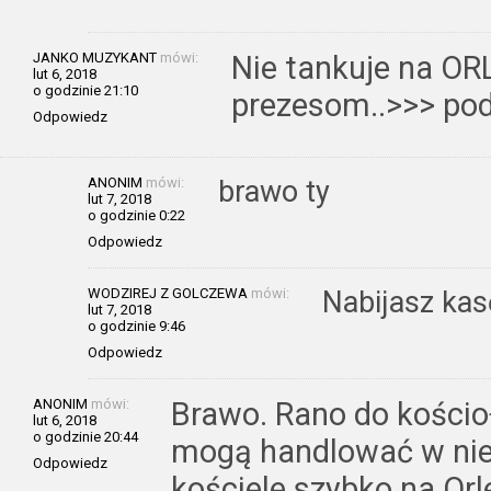
JANKO MUZYKANT
mówi:
Nie tankuje na ORL
lut 6, 2018
o godzinie 21:10
prezesom..>>> pod
Odpowiedz
ANONIM
mówi:
brawo ty
lut 7, 2018
o godzinie 0:22
Odpowiedz
WODZIREJ Z GOLCZEWA
mówi:
Nabijasz kas
lut 7, 2018
o godzinie 9:46
Odpowiedz
ANONIM
mówi:
Brawo. Rano do kościoł
lut 6, 2018
o godzinie 20:44
mogą handlować w nie
Odpowiedz
kościele szybko na Or