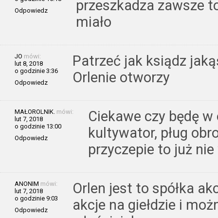
przeszkadza zawsze to
Odpowiedz
miało
JO
mówi:
Patrzeć jak ksiądz jaką
lut 8, 2018
o godzinie 3:36
Orlenie otworzy
Odpowiedz
MAŁOROLNIK.
mówi:
Ciekawe czy będę w o
lut 7, 2018
o godzinie 13:00
kultywator, pług obr
Odpowiedz
przyczepie to już ni
ANONIM
mówi:
Orlen jest to spółka a
lut 7, 2018
o godzinie 9:03
akcje na giełdzie i moż
Odpowiedz