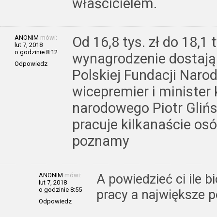
właścicielem.
ANONIM
mówi:
Od 16,8 tys. zł do 18,1 
lut 7, 2018
o godzinie 8:12
wynagrodzenie dostają
Odpowiedz
Polskiej Fundacji Naro
wicepremier i minister 
narodowego Piotr Glińs
pracuje kilkanaście osó
poznamy
ANONIM
mówi:
A powiedzieć ci ile b
lut 7, 2018
o godzinie 8:55
pracy a największe p
Odpowiedz