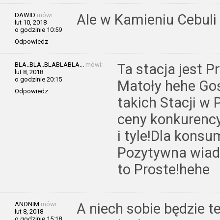
DAWID
mówi:
Ale w Kamieniu Cebuli 
lut 10, 2018
o godzinie 10:59
Odpowiedz
BLA..BLA..BLABLABLA...
mówi:
Ta stacja jest P
lut 8, 2018
o godzinie 20:15
Matoły hehe Gość
Odpowiedz
takich Stacji w 
ceny konkurency
i tyle!Dla kons
Pozytywna wiad
to Proste!hehe
ANONIM
mówi:
A niech sobie będzie 
lut 8, 2018
o godzinie 15:18