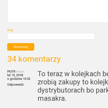
Imię
34 komentarzy
PIOTR
mówi:
To teraz w kolejkach b
lut 15, 2018
o godzinie 13:32
zrobią zakupy to kolej
Odpowiedz
dystrybutorach bo par
masakra.