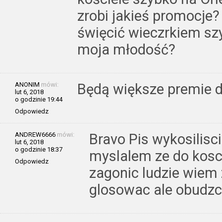
zrobi jakieś promocje?
święcić wieczrkiem sz
moja młodość?
ANONIM
mówi:
Będą większe premie d
lut 6, 2018
o godzinie 19:44
Odpowiedz
ANDREW6666
mówi:
Bravo Pis wykosilisc
lut 6, 2018
o godzinie 18:37
myslalem ze do kosc
Odpowiedz
zagonic ludzie wiem
glosowac ale obudzci