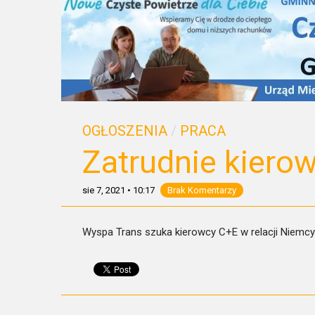
OGŁOSZENIA
/
PRACA
Zatrudnie kiero
sie 7, 2021
•
10:17
Brak Komentarzy
Wyspa Trans szuka kierowcy C+E w relacji Niemc