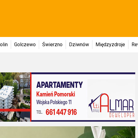
olin
Golczewo
Świerzno
Dziwnów
Międzyzdroje
Re