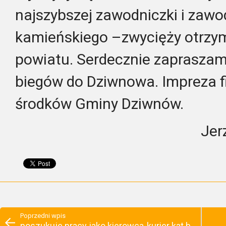
najszybszej zawodniczki i zawo
kamieńskiego –zwycięży otrzy
powiatu. Serdecznie zapraszam
biegów do Dziwnowa. Impreza f
środków Gminy Dziwnów.
Jer
Poprzedni wpis
poszukuje pracy jako kierowca-kurier kat.b