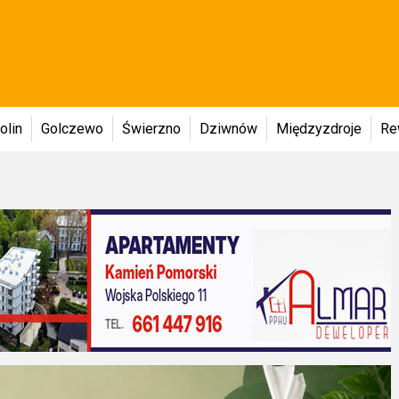
olin
Golczewo
Świerzno
Dziwnów
Międzyzdroje
Re