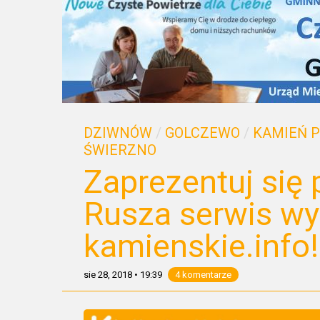
DZIWNÓW
/
GOLCZEWO
/
KAMIEŃ 
ŚWIERZNO
Zaprezentuj się
Rusza serwis wy
kamienskie.info!
sie 28, 2018
•
19:39
4 komentarze