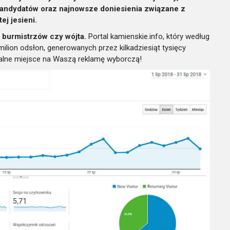
andydatów oraz najnowsze doniesienia związane z
j jesieni.
 burmistrzów czy wójta.
Portal kamienskie.info, który według
ilion odsłon, generowanych przez kilkadziesiąt tysięcy
dealne miejsce na Waszą reklamę wyborczą!