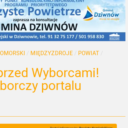
POMORSKI
/
MIĘDZYZDROJE
/
POWIAT
/
 przed Wyborcami!
borczy portalu