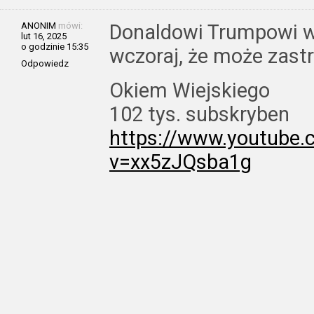
ANONIM
mówi:
Donaldowi Trumpowi w
lut 16, 2025
o godzinie 15:35
wczoraj, że może zast
Odpowiedz
Okiem Wiejskiego
102 tys. subskryben
https://www.youtube
v=xx5zJQsba1g