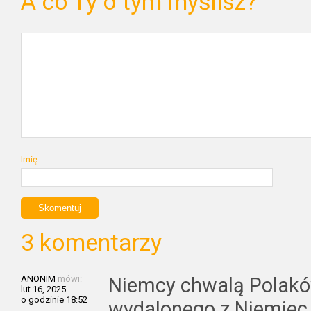
A co Ty o tym myślisz?
Imię
3 komentarzy
ANONIM
mówi:
Niemcy chwalą Polakó
lut 16, 2025
o godzinie 18:52
wydalonego z Niemiec 