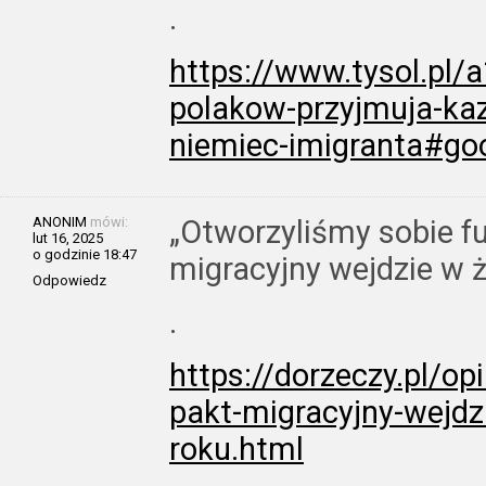
.
https://www.tysol.pl/
polakow-przyjmuja-ka
niemiec-imigranta#go
ANONIM
mówi:
„Otworzyliśmy sobie f
lut 16, 2025
o godzinie 18:47
migracyjny wejdzie w 
Odpowiedz
.
https://dorzeczy.pl/o
pakt-migracyjny-wejdz
roku.html