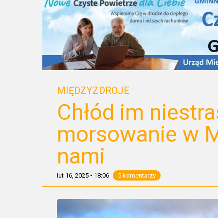
MIĘDZYZDROJE
Chłód im niestr
morsowanie w M
nami
lut 16, 2025
•
18:06
5 komentarzy