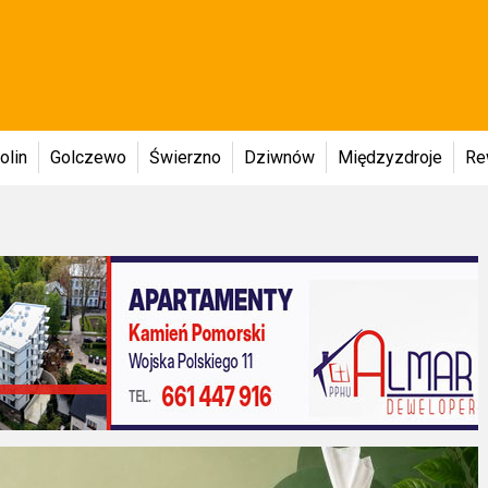
olin
Golczewo
Świerzno
Dziwnów
Międzyzdroje
Re