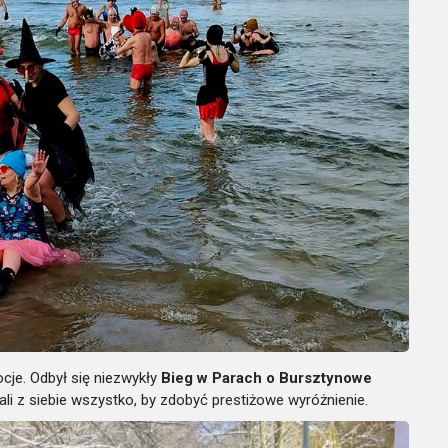
cje. Odbył się niezwykły
Bieg w Parach o Bursztynowe
wali z siebie wszystko, by zdobyć prestiżowe wyróżnienie.