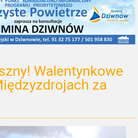
aszny! Walentynkowe
iędzyzdrojach za