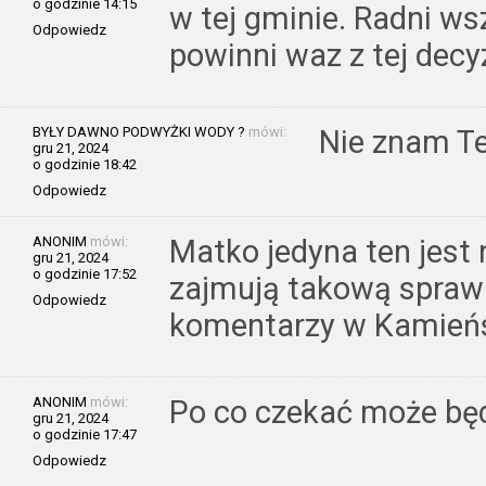
o godzinie 14:15
w tej gminie. Radni w
Odpowiedz
powinni waz z tej decyzj
BYŁY DAWNO PODWYŻKI WODY ?
mówi:
Nie znam T
gru 21, 2024
o godzinie 18:42
Odpowiedz
ANONIM
mówi:
Matko jedyna ten jest 
gru 21, 2024
o godzinie 17:52
zajmują takową sprawa
Odpowiedz
komentarzy w Kamieńs
ANONIM
mówi:
Po co czekać może będ
gru 21, 2024
o godzinie 17:47
Odpowiedz