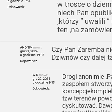
o godzinie 15:31
w trosce o dzien
Odpowiedz
niech Pan opubli
,którzy ” uwalili 
ten ,na zamówien
ANONIM
mówi:
Czy Pan Zaremba nie 
gru 21, 2024
o godzinie 19:05
Dziwnów czy dalej 
Odpowiedz
WIR
mówi:
Drogi anonimie ,
gru 22, 2024
zespołem stworzyl
o godzinie 9:13
Odpowiedz
koncepcjekomple
tzw terenów powo
dyskutować. Dawał