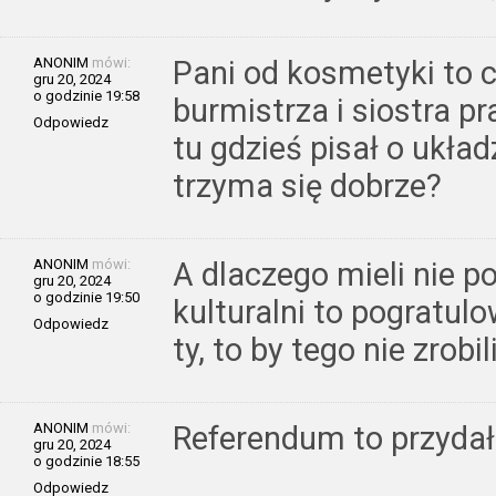
ANONIM
mówi:
Pani od kosmetyki to c
gru 20, 2024
o godzinie 19:58
burmistrza i siostra p
Odpowiedz
tu gdzieś pisał o ukła
trzyma się dobrze?
ANONIM
mówi:
A dlaczego mieli nie p
gru 20, 2024
o godzinie 19:50
kulturalni to pogratulo
Odpowiedz
ty, to by tego nie zrobili
ANONIM
mówi:
Referendum to przydał
gru 20, 2024
o godzinie 18:55
Odpowiedz