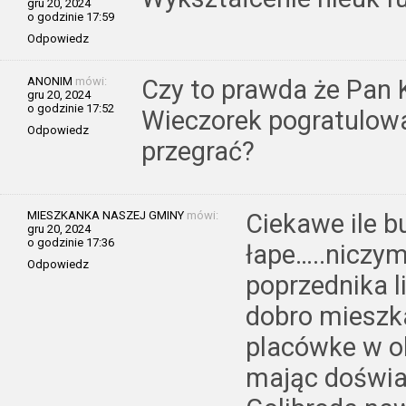
gru 20, 2024
o godzinie 17:59
Odpowiedz
ANONIM
mówi:
Czy to prawda że Pan
gru 20, 2024
o godzinie 17:52
Wieczorek pogratulowa
Odpowiedz
przegrać?
MIESZKANKA NASZEJ GMINY
mówi:
Ciekawe ile b
gru 20, 2024
o godzinie 17:36
łape…..niczym 
Odpowiedz
poprzednika li
dobro mieszk
placówke w ob
mając doświ