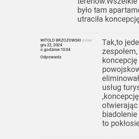
terenów.Wszelkie 
było tam apartam
utraciła koncepcję
WITOLD BRZOZOWSKI
mówi:
Tak,to jed
gru 22, 2024
zespołem, 
o godzinie 10:04
Odpowiedz
koncepcję
powojskow
eliminowa
usług tury
,koncepcję
otwierając
biadoleni
to pokłosi