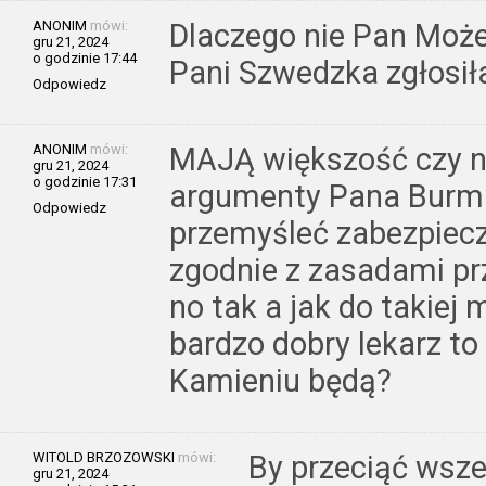
ANONIM
mówi:
Dlaczego nie Pan Może
gru 21, 2024
o godzinie 17:44
Pani Szwedzka zgłosił
Odpowiedz
ANONIM
mówi:
MAJĄ większość czy n
gru 21, 2024
o godzinie 17:31
argumenty Pana Burmi
Odpowiedz
przemyśleć zabezpiecz
zgodnie z zasadami p
no tak a jak do takiej 
bardzo dobry lekarz to
Kamieniu będą?
WITOLD BRZOZOWSKI
mówi:
By przeciąć wsze
gru 21, 2024