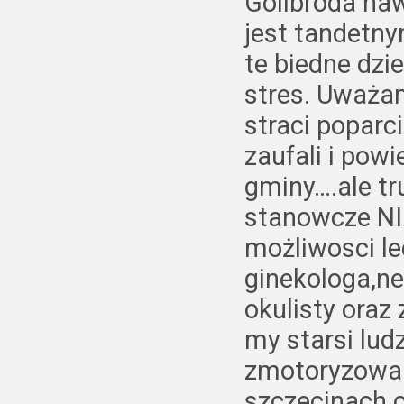
Golibroda naw
jest tandetny
te biedne dzi
stres. Uważa
straci popar
zaufali i powi
gminy….ale t
stanowcze NIE
możliwosci le
ginekologa,ne
okulisty oraz 
my starsi lud
zmotoryzowan
szczecinach c