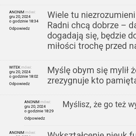
ANONIM
mówi:
Wiele tu niezrozumieni
gru 20, 2024
o godzinie 18:34
Radni chcą dobrze – da
Odpowiedz
dogadają się, będzie do
miłości trochę przed 
WITEK
mówi:
Myślę obym się mylił 
gru 20, 2024
o godzinie 18:02
zrezygnuje kto pamię
Odpowiedz
ANONIM
mówi:
Myślisz, że go też 
gru 20, 2024
o godzinie 18:29
Odpowiedz
ANONIM
mówi:
Wykształcenie nieuk f