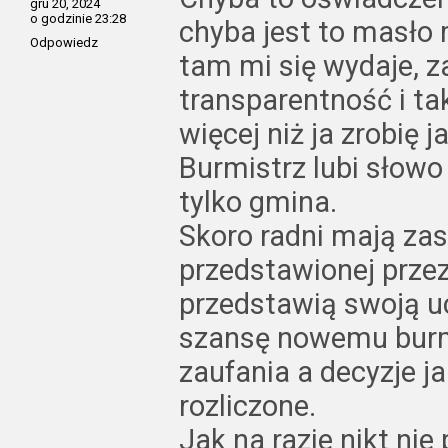
gru 20, 2024
o godzinie 23:28
chyba jest to masło
Odpowiedz
tam mi się wydaje, 
transparentność i t
więcej niż ja zrobię j
Burmistrz lubi słowo 
tylko gmina.
Skoro radni mają zas
przedstawionej przez
przedstawią swoją u
szansę nowemu burmi
zaufania a decyzje j
rozliczone.
Jak na razie nikt ni