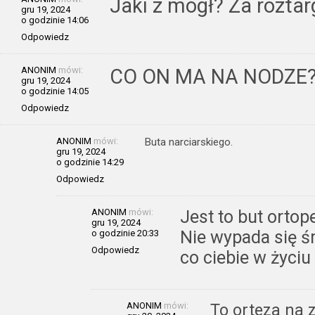
Jaki z mógł? Za roztarg
gru 19, 2024
o godzinie 14:06
Odpowiedz
ANONIM
mówi:
CO ON MA NA NODZE
gru 19, 2024
o godzinie 14:05
Odpowiedz
ANONIM
mówi:
Buta narciarskiego.
gru 19, 2024
o godzinie 14:29
Odpowiedz
ANONIM
mówi:
Jest to but orto
gru 19, 2024
Nie wypada się śm
o godzinie 20:33
Odpowiedz
co ciebie w życiu
ANONIM
mówi:
To orteza na 