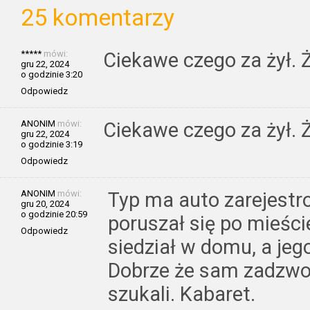
25 komentarzy
*****
mówi:
Ciekawe czego za żył. 
gru 22, 2024
o godzinie 3:20
Odpowiedz
ANONIM
mówi:
Ciekawe czego za żył. 
gru 22, 2024
o godzinie 3:19
Odpowiedz
ANONIM
mówi:
Typ ma auto zarejestr
gru 20, 2024
o godzinie 20:59
poruszał się po mieśc
Odpowiedz
siedział w domu, a jego 
Dobrze że sam zadzwoni
szukali. Kabaret.