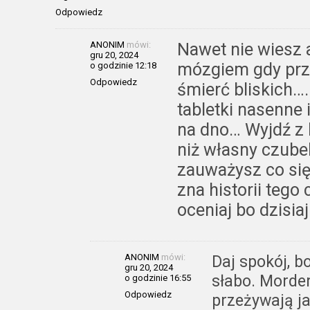
Odpowiedz
ANONIM
mówi:
Nawet nie wiesz 
gru 20, 2024
mózgiem gdy prz
o godzinie 12:18
Odpowiedz
śmierć bliskich….
tabletki nasenne 
na dno… Wyjdź z 
niż własny czube
zauważysz co się 
zna historii tego
oceniaj bo dzisiaj
ANONIM
mówi:
Daj spokój, b
gru 20, 2024
słabo. Morde
o godzinie 16:55
Odpowiedz
przeżywają j