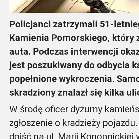
Policjanci zatrzymali 51-letn
Kamienia Pomorskiego, który z
auta. Podczas interwencji oka
jest poszukiwany do odbycia k
popełnione wykroczenia. Samo
skradziony znalazł się kilka uli
W środę oficer dyżurny kamień
zgłoszenie o kradzieży pojazdu
dojść na ul. Marii Konopnickie