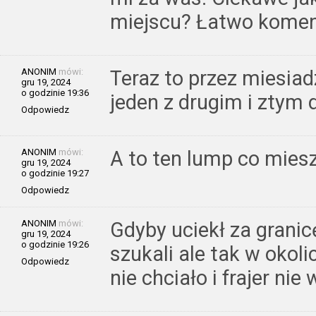
miejscu? Łatwo kome
ANONIM
mówi:
Teraz to przez miesiadz
gru 19, 2024
o godzinie 19:36
jeden z drugim i ztym 
Odpowiedz
ANONIM
mówi:
A to ten lump co miesz
gru 19, 2024
o godzinie 19:27
Odpowiedz
ANONIM
mówi:
Gdyby uciekł za granicę
gru 19, 2024
o godzinie 19:26
szukali ale tak w okoli
Odpowiedz
nie chciało i frajer nie