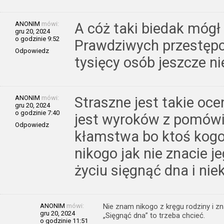
ANONIM
mówi:
A cóż taki biedak mógł 
gru 20, 2024
o godzinie 9:52
Prawdziwych przestępcó
Odpowiedz
tysięcy osób jeszcze ni
ANONIM
mówi:
Straszne jest takie ocen
gru 20, 2024
o godzinie 7:40
jest wyroków z pomówi
Odpowiedz
kłamstwa bo ktoś kogoś 
nikogo jak nie znacie j
życiu sięgnąć dna i ni
ANONIM
mówi:
Nie znam nikogo z kręgu rodziny i z
gru 20, 2024
„Sięgnąć dna” to trzeba chcieć.
o godzinie 11:51