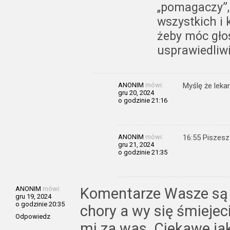
„pomagaczy”, 
wszystkich i
żeby móc gło
usprawiedliwi
ANONIM
mówi:
Myślę że leka
gru 20, 2024
o godzinie 21:16
ANONIM
mówi:
16:55 Piszesz 
gru 21, 2024
o godzinie 21:35
ANONIM
mówi:
Komentarze Wasze są 
gru 19, 2024
o godzinie 20:35
chory a wy się śmiejeci
Odpowiedz
mi za was. Ciekawe jak