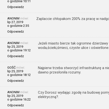
o godzinie 10:11
Odpowiedz
ANONIM
mówi:
Zaplaccie chłopakom 200% za pracę w nadgo
lip 27, 2019
o godzinie 2:35
Odpowiedz
ANONIM
mówi:
Jeżeli miasto bierze tak ogromne dzierżaw
lip 25, 2019
woda,ścieki,śmieci, czyste ulice i oświetlone
o godzinie 19:12
Odpowiedz
GOŚĆ
mówi:
Najpierw trzeba stworzyć infrastrukturę a ni
lip 25, 2019
dawno przesłoniła rozumy.
o godzinie 18:12
Odpowiedz
ANONIM
mówi:
Czy Dorosz wydając zgodę na budowę pomyśl
lip 25, 2019
elektryczną?.
o godzinie 16:22
Odpowiedz