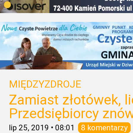
MIĘDZYZDROJE
Zamiast złotówek, li
Przedsiębiorcy znó
lip 25, 2019
•
08:01
8 komentarzy