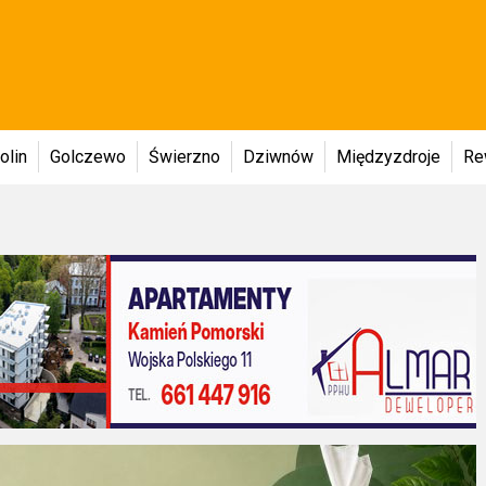
olin
Golczewo
Świerzno
Dziwnów
Międzyzdroje
Re