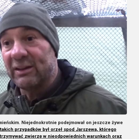
mieńskim. Niejednokrotnie podejmował on jeszcze żywe
akich przypadków był orzeł spod Jarszewa, którego
rzetrzymywać zwierzę w nieodpowiednich warunkach oraz