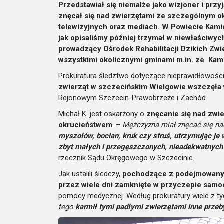
Przedstawiał się niemalże jako wizjoner i prz
znęcał się nad zwierzętami ze szczególnym o
telewizyjnych oraz mediach. W Powiecie Kamie
jak opisaliśmy później trzymał w niewłaściwyc
prowadzący Ośrodek Rehabilitacji Dzikich Zwi
wszystkimi okolicznymi gminami m.in. ze Ka
Prokuratura śledztwo dotyczące nieprawidłowości
zwierząt w szczecińskim Wielgowie wszczęła
Rejonowym Szczecin-Prawobrzeże i Zachód.
Michał K. jest oskarżony o
znęcanie się nad zwi
okrucieństwem
. –
Mężczyzna miał znęcać się na
myszołów, bocian, kruk czy struś, utrzymując j
zbyt małych i przegęszczonych, nieadekwatnych 
rzecznik Sądu Okręgowego w Szczecinie.
Jak ustalili śledczy,
pochodzące z podejmowanyc
przez wiele dni zamknięte w przyczepie sam
pomocy medycznej. Według prokuratury wiele z ty
tego
karmił tymi padłymi zwierzętami inne prze