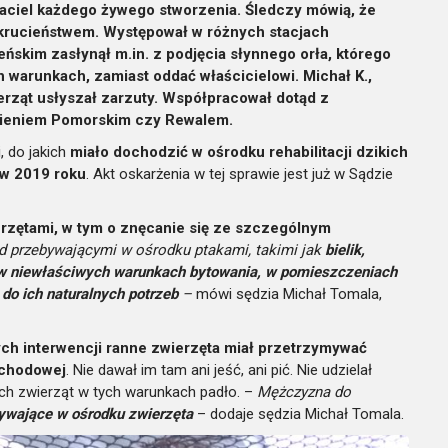
yjaciel każdego żywego stworzenia. Śledczy mówią, że
krucieństwem. Występował w różnych stacjach
ńskim zasłynął m.in. z podjęcia słynnego orła, którego
h warunkach, zamiast oddać właścicielowi. Michał K.,
erząt usłyszał zarzuty. Współpracował dotąd z
mieniem Pomorskim czy Rewalem.
, do jakich
miało dochodzić w ośrodku rehabilitacji dzikich
 w 2019 roku
. Akt oskarżenia w tej sprawie jest już w Sądzie
erzętami, w tym o znęcanie się ze szczególnym
d przebywającymi w ośrodku ptakami, takimi jak
bielik,
e w niewłaściwych warunkach bytowania, w pomieszczeniach
do ich naturalnych potrzeb
–
mówi sędzia Michał Tomala,
h interwencji ranne zwierzęta miał przetrzymywać
ochodowej
. Nie dawał im tam ani jeść, ani pić. Nie udzielał
ch zwierząt w tych warunkach padło. –
Mężczyzna do
bywające w ośrodku zwierzęta
– dodaje sędzia Michał Tomala.