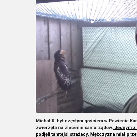
Michał K. był częstym gościem w Powiecie Ka
zwierzęta na zlecenie samorządów.
Jednym z t
podjęli tamtejsi strażacy. Mężczyzna miał p