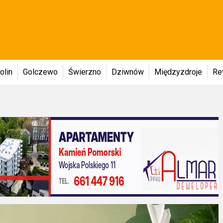
olin
Golczewo
Świerzno
Dziwnów
Międzyzdroje
Re