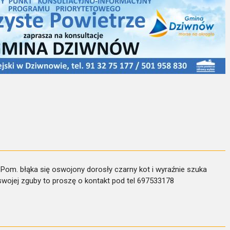
Pom. błąka się oswojony dorosły czarny kot i wyraźnie szuka
 swojej zguby to proszę o kontakt pod tel 697533178