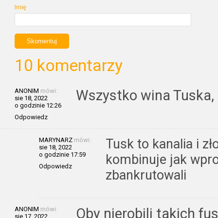
Imię
10 komentarzy
ANONIM
mówi:
Wszystko wina Tuska, 
sie 18, 2022
o godzinie 12:26
Odpowiedz
MARYNARZ
mówi:
Tusk to kanalia i zł
sie 18, 2022
o godzinie 17:59
kombinuje jak wpr
Odpowiedz
zbankrutowali
ANONIM
mówi:
Oby nierobili takich fu
sie 17, 2022