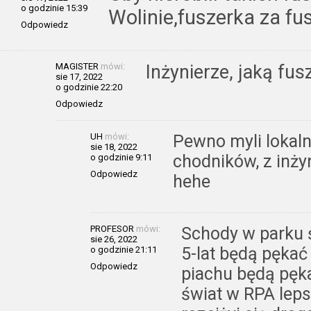
o godzinie 15:39
Wolinie,fuszerka za fu
Odpowiedz
MAGISTER
mówi:
Inżynierze, jaką fus
sie 17, 2022
o godzinie 22:20
Odpowiedz
UH
mówi:
Pewno myli lokaln
sie 18, 2022
chodników, z inży
o godzinie 9:11
Odpowiedz
hehe
PROFESOR
mówi:
Schody w parku 
sie 26, 2022
5-lat będą pękać
o godzinie 21:11
Odpowiedz
piachu będą pęka
świat w RPA leps