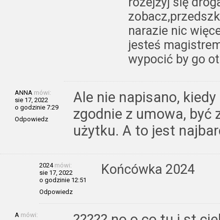
rozejżyj się dro
zobacz,przedszko
narazie nic więcej
jesteś magistrem
wypocić by go o
ANNA
mówi:
Ale nie napisano, kied
sie 17, 2022
o godzinie 7:29
zgodnie z umowa, być 
Odpowiedz
użytku. A to jest najbar
2024
mówi:
Końcówka 2024
sie 17, 2022
o godzinie 12:51
Odpowiedz
A
mówi:
????? no o co tu j st c