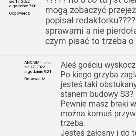
sie 17, 2022
o godzinie 7:00
mogą zobaczyć przejeżd
Odpowiedz
popisał redaktorku????
sprawami a nie pierdoł
czym pisać to trzeba o
ANONIM
mówi:
Aleś gościu wyskoczy
sie 17, 2022
o godzinie 9:21
Po kiego grzyba zagl
Odpowiedz
jesteś taki obstukan
stanem budowy S3?
Pewnie masz braki w
można komuś przywal
trzeba.
Jesteś żałosny i do