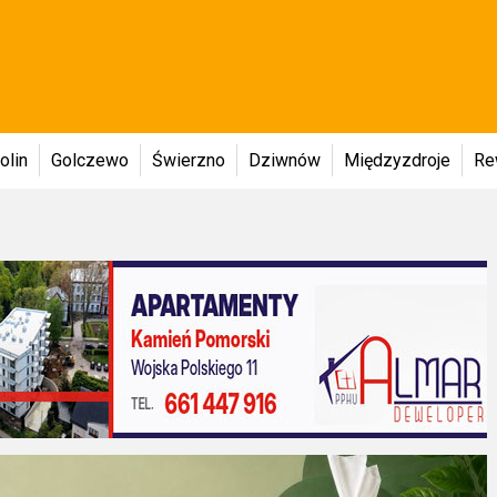
olin
Golczewo
Świerzno
Dziwnów
Międzyzdroje
Re