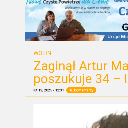
WOLIN
Zaginął Artur Ma
poszukuje 34 – l
lut 13, 2025
•
12:31
16 komentarzy