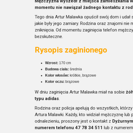
Mężczyzna wyszedł z miejsca zamieszkania w U
momentu nie nawiązał żadnego kontaktu z rod
Tego dnia Artur Malawka opuścił swój dom i udał 
jakie były jego zamiary. Rodzina oraz znajomi ni
zniknięcia. Od momentu zaginięcia telefon mężczy
bezskuteczne.
Rysopis zaginionego
Wzrost:
170 cm
Budowa ciała:
średnia
Kolor włosów:
krótkie, brązowe
Kolor oczu:
brązowe
W dniu zaginięcia Artur Malawka miał na sobie
żół
typu adidas
.
Rodzina oraz policja apelują do wszystkich, któr
Artura Malawki. Każdy, kto widział mężczyznę lub
odnalezieniu, proszony jest o kontakt z
Dyżurnym
numerem telefonu 47 78 34 511
lub z numere