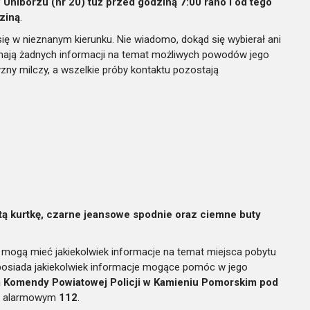
nibórzu (nr 20) tuż przed godziną 7:00 rano i od tego
ziną
.
się w nieznanym kierunku. Nie wiadomo, dokąd się wybierał ani
e mają żadnych informacji na temat możliwych powodów jego
zny milczy, a wszelkie próby kontaktu pozostają
tą kurtkę, czarne jeansowe spodnie oraz ciemne buty
zy mogą mieć jakiekolwiek informacje na temat miejsca pobytu
 posiada jakiekolwiek informacje mogące pomóc w jego
 Komendy Powiatowej Policji w Kamieniu Pomorskim pod
m alarmowym
112
.