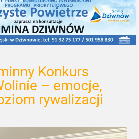
minny Konkurs
olinie – emocje,
poziom rywalizacji