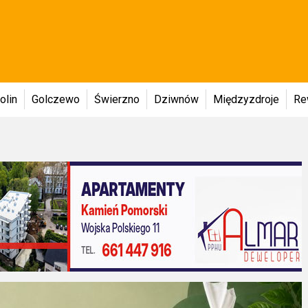
olin
Golczewo
Świerzno
Dziwnów
Międzyzdroje
Re