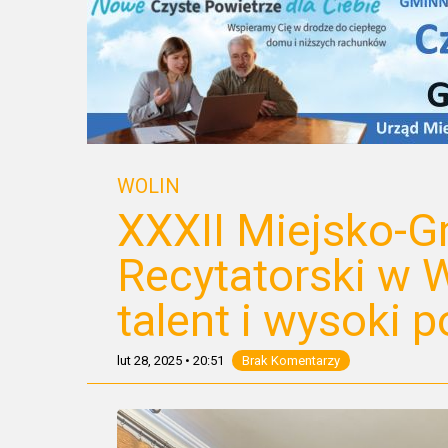
WOLIN
XXXII Miejsko-G
Recytatorski w W
talent i wysoki 
lut 28, 2025
•
20:51
Brak Komentarzy