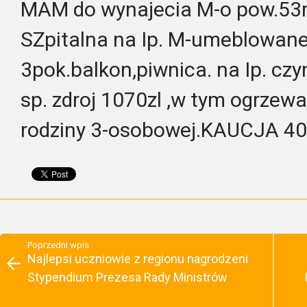
MAM do wynajecia M-o pow.53
SZpitalna na Ip. M-umeblowane
3pok.balkon,piwnica. na Ip. cz
sp. zdroj 1070zl ,w tym ogrzewa
rodziny 3-osobowej.KAUCJA 40
Poprzedni wpis
Najlepsi uczniowie z regionu nagrodzeni
Stypendium Prezesa Rady Ministrów