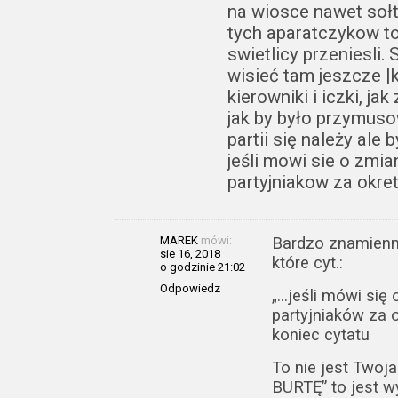
na wiosce nawet sołt
tych aparatczykow to
swietlicy przeniesli.
wisieć tam jeszcze |
kierowniki i iczki, j
jak by było przymuso
partii się należy ale 
jeśli mowi sie o zmi
partyjniakow za okret
MAREK
mówi:
Bardzo znamienne
sie 16, 2018
które cyt.:
o godzinie 21:02
Odpowiedz
„…jeśli mówi się
partyjniaków za o
koniec cytatu
To nie jest Twoj
BURTĘ” to jest w