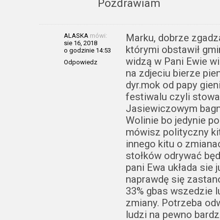
Pozdrawiam
ALASKA
mówi:
Marku, dobrze zgadza
sie 16, 2018
którymi obstawił gmi
o godzinie 14:53
widzą w Pani Ewie wi
Odpowiedz
na zdjeciu bierze pie
dyr.mok od papy gieni
festiwalu czyli stowa
Jasiewiczowym bagne
Wolinie bo jedynie po
mówisz polityczny kit 
innego kitu o zmiana
stołków odrywać będz
pani Ewa układa sie j
naprawdę się zastano
33% gbas wszedzie lud
zmiany. Potrzeba od
ludzi na pewno bardz