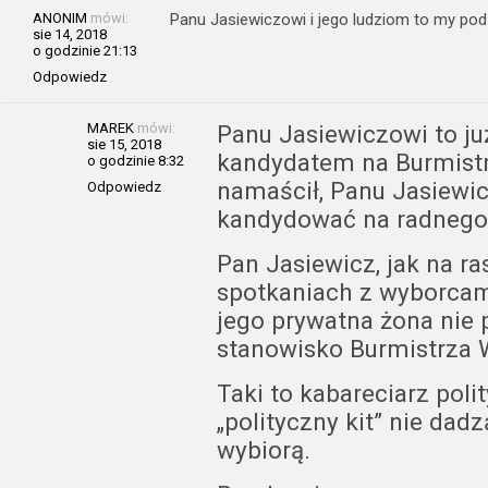
ANONIM
mówi:
Panu Jasiewiczowi i jego ludziom to my po
sie 14, 2018
o godzinie 21:13
Odpowiedz
MAREK
mówi:
Panu Jasiewiczowi to j
sie 15, 2018
kandydatem na Burmist
o godzinie 8:32
namaścił, Panu Jasiewicz
Odpowiedz
kandydować na radnego
Pan Jasiewicz, jak na ra
spotkaniach z wyborcami
jego prywatna żona nie
stanowisko Burmistrza 
Taki to kabareciarz poli
„polityczny kit” nie dadz
wybiorą.