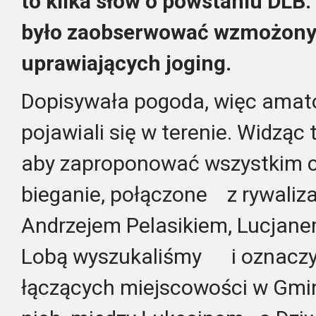
to kilka słów o powstaniu DL
było zaobserwować wzmożony
uprawiających joging.
Dopisywała pogoda, więc amato
pojawiali się w terenie. Widzą
aby zaproponować wszystkim 
bieganie, połączone z rywalizac
Andrzejem Pelasikiem, Lucjan
Lobą wyszukaliśmy i oznaczyli
łączących miejscowości w Gmi