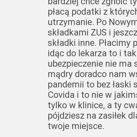
bardziej chce zgnoić ty
płacą podatki z który
utrzymanie. Po Nowym
składkami ZUS i jeszc
składki inne. Płacimy p
idąc do lekarza to i ta
ubezpieczenie nie ma s
mądry doradco nam wsz
pandemii to bez łaski 
Covida i to nie w jak
tylko w klinice, a ty 
pójdziesz na zasiłek d
twoje miejsce.