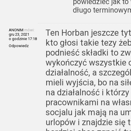
powiedzieć jak to 
długo terminowy
ANONIM
mówi:
Ten Horban jeszcze tyt
gru 23, 2021
o godzinie 17:18
kto głosi takie tezy ż
Odpowiedz
podnieść składki to zw
wykończyć wszystkie 
działalność, a szczegól
mieli wyjścia, bo na si
na działalność i którzy
pracownikami na włas
socjalu jak mają na u
urlopów i znajdzie się