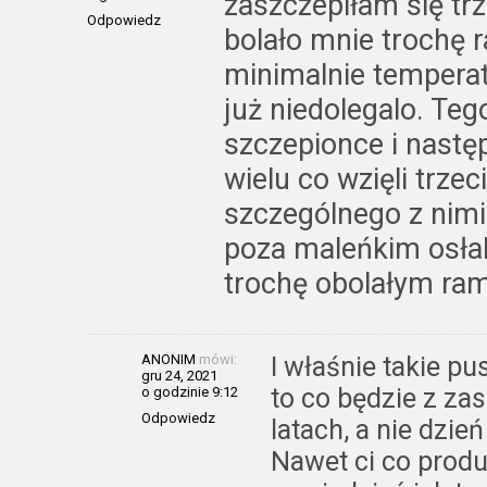
zaszczepiłam się trz
Odpowiedz
bolało mnie trochę r
minimalnie temperat
już niedolegalo. Te
szczepionce i nast
wielu co wzięli trzec
szczególnego z nimi s
poza maleńkim osła
trochę obolałym ra
ANONIM
mówi:
I właśnie takie pu
gru 24, 2021
to co będzie z za
o godzinie 9:12
Odpowiedz
latach, a nie dzi
Nawet ci co produ