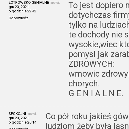
ŁOTROWSKO GENIALNE
mówi:
To jest dopiero 
gru 23, 2021
o godzinie 22:42
dotychczas firm
Odpowiedz
tylko na ludziac
te dochody nie 
wysokie,wiec kt
pomysl jak zara
ZDROWYCH:
wmowic zdrowy
chorych.
G E N I A L N E.
SPOKOJNI
mówi:
Co pół roku jakieś gó
gru 23, 2021
o godzinie 20:14
ludziom żeby była jasn