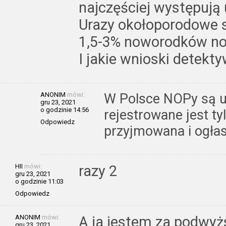
najczęściej występują 
Urazy okołoporodowe s
1,5-3% noworodków n
I jakie wnioski detekty
ANONIM
mówi:
W Polsce NOPy są u
gru 23, 2021
o godzinie 14:56
rejestrowane jest ty
Odpowiedz
przyjmowana i ogła
HII
mówi:
razy 2
gru 23, 2021
o godzinie 11:03
Odpowiedz
ANONIM
mówi:
A ja jestem za podwyż
gru 23, 2021