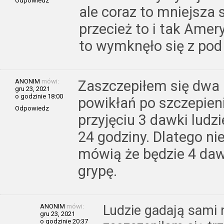
Odpowiedz
ale coraz to mniejsza 
przecież to i tak Amer
to wymknęło się z pod 
ANONIM
mówi:
Zaszczepiłem się dwa 
gru 23, 2021
o godzinie 18:00
powikłań po szczepien
Odpowiedz
przyjęciu 3 dawki ludz
24 godziny. Dlatego ni
mówią że będzie 4 daw
grypę.
ANONIM
mówi:
Ludzie gadają sami 
gru 23, 2021
o godzinie 20:37