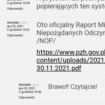
o godzinie 10:28
popierających ten sys
Odpowiedz
ANONIM
mówi:
Oto oficjalny Raport M
gru 23, 2021
o godzinie 10:23
Niepożądanych Odczy
Odpowiedz
/NOP/
https://www.pzh.gov.p
content/uploads/2021
30.11.2021.pdf
ANONIM
mówi:
Brawo!! Czytajcie!
gru 23, 2021
o godzinie 10:46
Odpowiedz