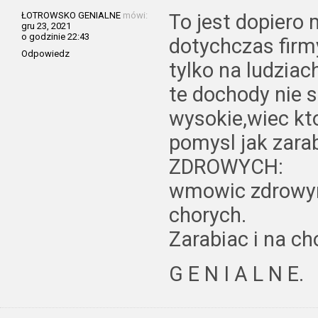
ŁOTROWSKO GENIALNE
mówi:
To jest dopiero 
gru 23, 2021
o godzinie 22:43
dotychczas firm
Odpowiedz
tylko na ludziac
te dochody nie 
wysokie,wiec kt
pomysl jak zara
ZDROWYCH:
wmowic zdrowy
chorych.
Zarabiac i na ch
G E N I A L N E.