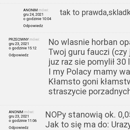
ANONIM
mówi:
tak to prawda,skladk
gru 24, 2021
o godzinie 10:04
Odpowiedz
PRZECIWNY
mówi:
No wlasnie horban opa
gru 23, 2021
o godzinie 15:12
Twoj guru fauczi (czy
Odpowiedz
juz raz sie pomylił 30 
I my Polacy mamy wa
Kłamsto goni kłamstw
straszycie porzadnych
ANONIM
mówi:
NOPy stanowią ok. 0,0
gru 23, 2021
o godzinie 11:06
Jak to się ma do: Uraz
Odpowiedz