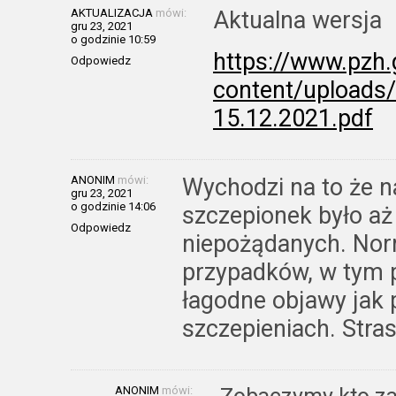
AKTUALIZACJA
mówi:
Aktualna wersja
gru 23, 2021
o godzinie 10:59
https://www.pzh.
Odpowiedz
content/uploads
15.12.2021.pdf
ANONIM
mówi:
Wychodzi na to że 
gru 23, 2021
o godzinie 14:06
szczepionek było aż
Odpowiedz
niepożądanych. Nor
przypadków, w tym p
łagodne objawy jak
szczepieniach. Stras
ANONIM
mówi: