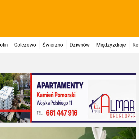
olin
Golczewo
Świerzno
Dziwnów
Międzyzdroje
Re