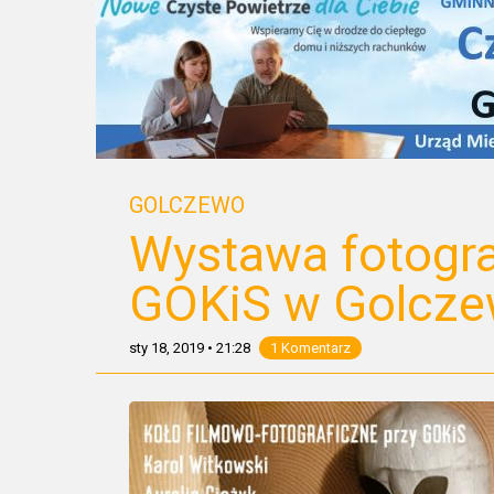
GOLCZEWO
Wystawa fotogra
GOKiS w Golcze
sty 18, 2019
•
21:28
1 Komentarz