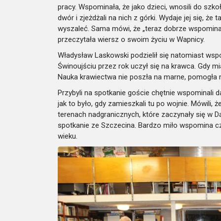
pracy. Wspominała, że jako dzieci, wnosili do szko
dwór i zjeżdżali na nich z górki. Wydaje jej się, że
wyszaleć. Sama mówi, że „teraz dobrze wspominam
przeczytała wiersz o swoim życiu w Wapnicy.
Władysław Laskowski podzielił się natomiast ws
Świnoujściu przez rok uczył się na krawca. Gdy mia
Nauka krawiectwa nie poszła na marne, pomogła mu
Przybyli na spotkanie goście chętnie wspominali d
jak to było, gdy zamieszkali tu po wojnie. Mówili,
terenach nadgranicznych, które zaczynały się w D
spotkanie ze Szczecina. Bardzo miło wspomina cza
wieku.