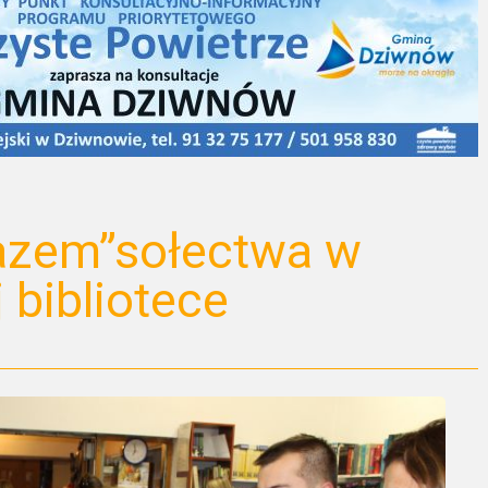
azem”sołectwa w
 bibliotece