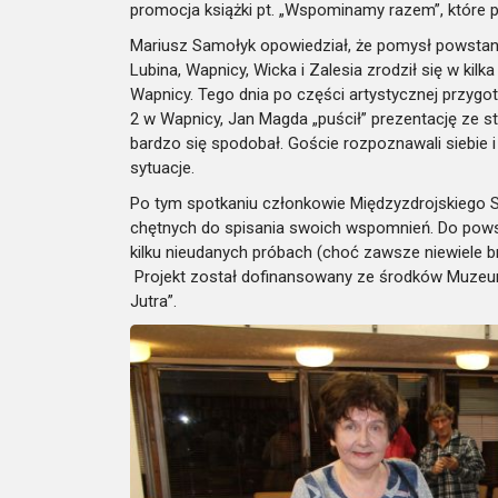
promocja książki pt. „Wspominamy razem”, które 
Mariusz Samołyk opowiedział, że pomysł powstani
Lubina, Wapnicy, Wicka i Zalesia zrodził się w kilk
Wapnicy. Tego dnia po części artystycznej przygo
2 w Wapnicy, Jan Magda „puścił” prezentację ze s
bardzo się spodobał. Goście rozpoznawali siebie 
sytuacje.
Po tym spotkaniu członkowie Międzyzdrojskiego S
chętnych do spisania swoich wspomnień. Do powst
kilku nieudanych próbach (choć zawsze niewiele br
Projekt został dofinansowany ze środków Muzeum
Jutra”.