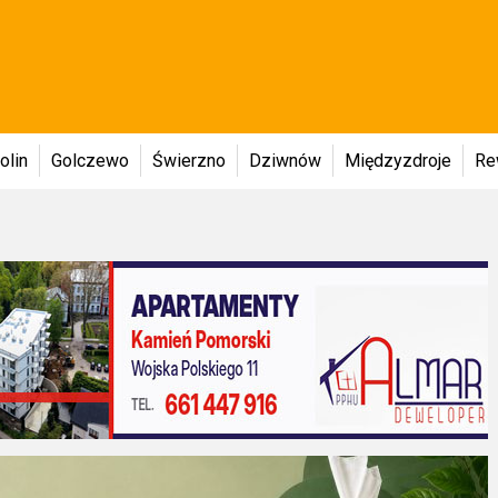
olin
Golczewo
Świerzno
Dziwnów
Międzyzdroje
Re