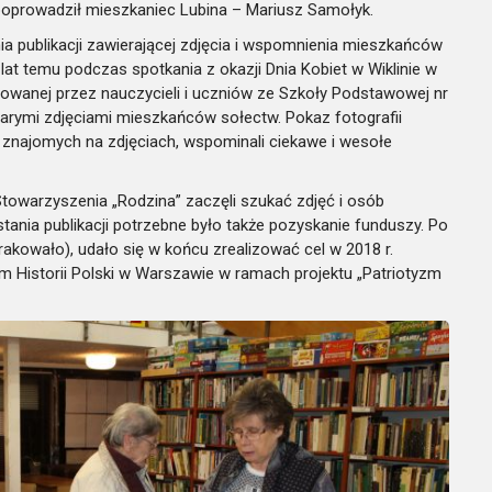
poprowadził mieszkaniec Lubina – Mariusz Samołyk.
a publikacji zawierającej zdjęcia i wspomnienia mieszkańców
a lat temu podczas spotkania z okazji Dnia Kobiet w Wiklinie w
towanej przez nauczycieli i uczniów ze Szkoły Podstawowej nr
tarymi zdjęciami mieszkańców sołectw. Pokaz fotografii
i znajomych na zdjęciach, wspominali ciekawe i wesołe
towarzyszenia „Rodzina” zaczęli szukać zdjęć i osób
ania publikacji potrzebne było także pozyskanie funduszy. Po
akowało), udało się w końcu zrealizować cel w 2018 r.
 Historii Polski w Warszawie w ramach projektu „Patriotyzm