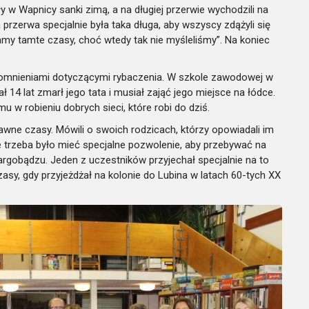
ły w Wapnicy sanki zimą, a na długiej przerwie wychodzili na
 ta przerwa specjalnie była taka długa, aby wszyscy zdążyli się
y tamte czasy, choć wtedy tak nie myśleliśmy”. Na koniec
pomnieniami dotyczącymi rybaczenia. W szkole zawodowej w
ł 14 lat zmarł jego tata i musiał zająć jego miejsce na łódce.
 w robieniu dobrych sieci, które robi do dziś.
awne czasy. Mówili o swoich rodzicach, którzy opowiadali im
 że trzeba było mieć specjalne pozwolenie, aby przebywać na
argobądzu. Jeden z uczestników przyjechał specjalnie na to
sy, gdy przyjeżdżał na kolonie do Lubina w latach 60-tych XX