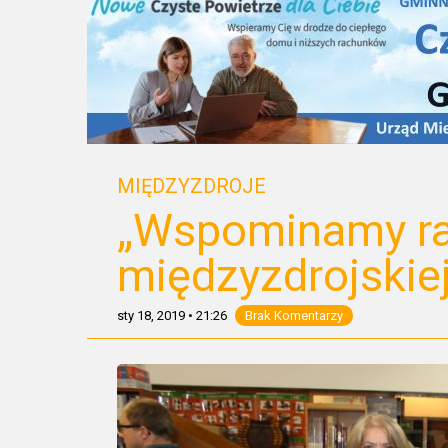
MIĘDZYZDROJE
„Wspominamy r
międzyzdrojskiej
sty 18, 2019
•
21:26
Brak Komentarzy