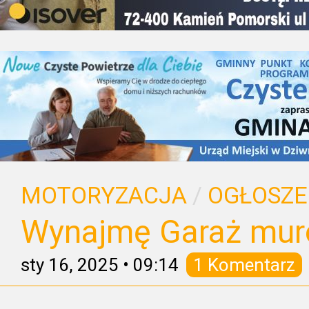
MOTORYZACJA
/
OGŁOSZE
Wynajmę Garaż mu
sty 16, 2025
•
09:14
1 Komentarz