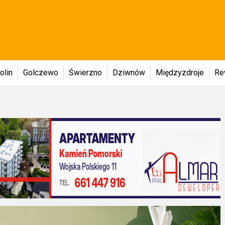
olin
Golczewo
Świerzno
Dziwnów
Międzyzdroje
Re