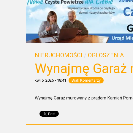
NIERUCHOMOŚCI
/
OGŁOSZENIA
Wynajmę Garaż
kwi 5, 2025
•
18:41
Brak Komentarzy
Wynajmę Garaż murowany z prądem Kamień Pomors