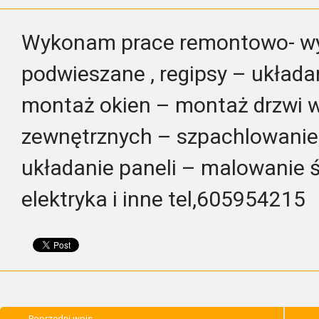
Wykonam prace remontowo- wy
podwieszane , regipsy – układan
montaż okien – montaż drzwi 
zewnętrznych – szpachlowanie,
układanie paneli – malowanie 
elektryka i inne tel,605954215
Poprzedni wpis