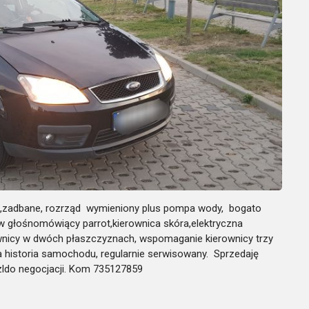
k,zadbane, rozrząd wymieniony plus pompa wody, bogato
aw głośnomówiący parrot,kierownica skóra,elektryczna
erownicy w dwóch płaszczyznach, wspomaganie kierownicy trzy
na historia samochodu, regularnie serwisowany. Sprzedaję
zldo negocjacji. Kom 735127859