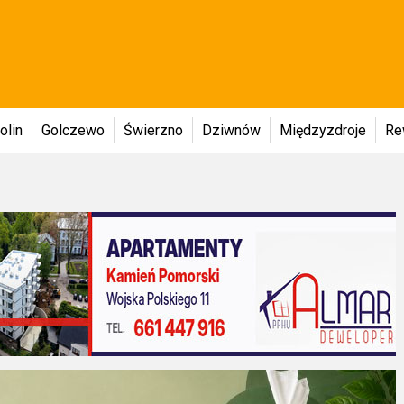
olin
Golczewo
Świerzno
Dziwnów
Międzyzdroje
Re