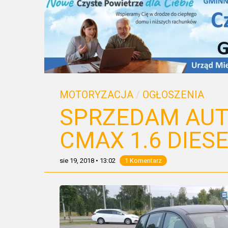
MOTORYZACJA
/
OGŁOSZENIA
SPRZEDAM AUT
CMAX 1.6 DIESE
sie 19, 2018
•
13:02
1 Komentarz