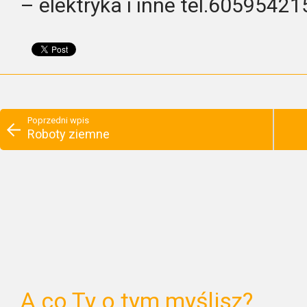
– elektryka i inne tel.60595421
Poprzedni wpis
Roboty ziemne
A co Ty o tym myślisz?