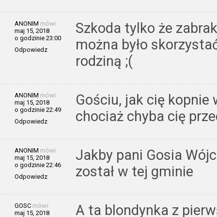
ANONIM
mówi:
Szkoda tylko że zabrak
maj 15, 2018
o godzinie 23:00
można było skorzystać 
Odpowiedz
rodziną ;(
ANONIM
mówi:
Gościu, jak cię kopnie 
maj 15, 2018
o godzinie 22:49
chociaż chyba cię prz
Odpowiedz
ANONIM
mówi:
Jakby pani Gosia Wójc
maj 15, 2018
o godzinie 22:46
został w tej gminie
Odpowiedz
GOSC
mówi:
A ta blondynka z pierw
maj 15, 2018