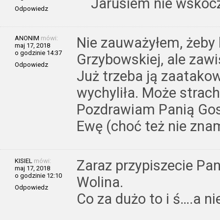
Jarusiem nie wskocz
Odpowiedz
ANONIM
mówi:
Nie zauważyłem, żeby 
maj 17, 2018
o godzinie 14:37
Grzybowskiej, ale zawi
Odpowiedz
Już trzeba ją zaatako
wychyliła. Może strach
Pozdrawiam Panią Gosi
Ewę (choć też nie zna
KISIEL
mówi:
Zaraz przypiszecie Pan
maj 17, 2018
o godzinie 12:10
Wolina.
Odpowiedz
Co za dużo to i ś….a ni