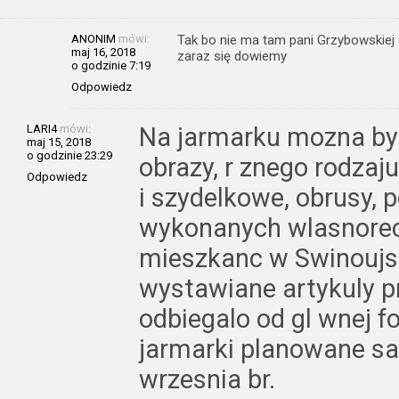
ANONIM
mówi:
Tak bo nie ma tam pani Grzybowskiej
maj 16, 2018
zaraz się dowiemy
o godzinie 7:19
Odpowiedz
LARI4
mówi:
Na jarmarku mozna bylo
maj 15, 2018
o godzinie 23:29
obrazy, r znego rodzaj
Odpowiedz
i szydelkowe, obrusy, p
wykonanych wlasnorec
mieszkanc w Swinoujsc
wystawiane artykuly p
odbiegalo od gl wnej f
jarmarki planowane sa 
wrzesnia br.