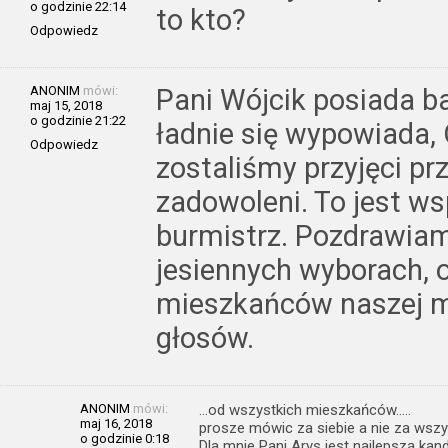
o godzinie 22:14
to kto?
Odpowiedz
ANONIM
mówi:
Pani Wójcik posiada b
maj 15, 2018
o godzinie 21:22
ładnie się wypowiada,
Odpowiedz
zostaliśmy przyjęci pr
zadowoleni. To jest w
burmistrz. Pozdrawia
jesiennych wyborach, o
mieszkańców naszej m
głosów.
ANONIM
mówi:
…od wszystkich mieszkańców…..
maj 16, 2018
prosze mówic za siebie a nie za wsz
o godzinie 0:18
Dla mnie Pani Arys jest najlepszą kan