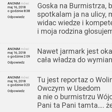
ANONIM
mówi:
Goska na Burmistrza, b
maj 16, 2018
o godzinie 8:38
spotkalam ja na ulicy,
Odpowiedz
widac wiedze i kompeten
i moja rodzina głosuje
ANONIM
mówi:
Nawet jarmark jest okaz
maj 16, 2018
o godzinie 2:09
cała władza do wymian
Odpowiedz
ANONIM
mówi:
Tu jest reportaz o Woli
maj 16, 2018
o godzinie 0:23
Owczym w Usedom
Odpowiedz
a nie o burmistrzu Wójc
Pani ta Pani tamta…. 