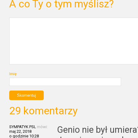
A co Ty o tym myślisz?
Imię
29 komentarzy
SYMPATYK PSL
mówi:
Genio nie był umiera
maj 22, 2018
o godzinie 10:28