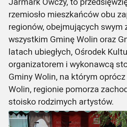
Jarmark Owczy, to przedsięwzięc
rzemiosło mieszkańców obu za
regionów, obejmujących swym 
wszystkim Gminę Wolin oraz G
latach ubiegłych, Ośrodek Kult
or
ganizatorem i wykonawcą st
Gminy Wolin, na którym oprócz 
Wolin, regionie pomorza zachod
stoisko rodzimych artystów.