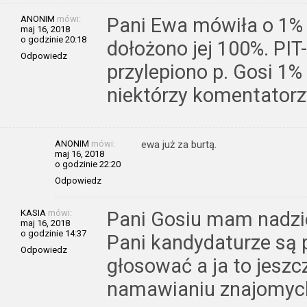
ANONIM
mówi:
Pani Ewa mówiła o 1% w
maj 16, 2018
o godzinie 20:18
dołożono jej 100%. PIT-
Odpowiedz
przylepiono p. Gosi 1
niektórzy komentatorz
ANONIM
mówi:
ewa już za burtą.
maj 16, 2018
o godzinie 22:20
Odpowiedz
KASIA
mówi:
Pani Gosiu mam nadzie
maj 16, 2018
o godzinie 14:37
Pani kandydaturze są
Odpowiedz
głosować a ja to jesz
namawianiu znajomych