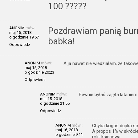
100 ?????
ANONIM
mówi:
Pozdrawiam panią burm
maj 15, 2018
o godzinie 19:57
babka!
Odpowiedz
ANONIM
mówi:
A ja nawet nie wiedziałam, że takowe
maj 15, 2018
o godzinie 20:23
Odpowiedz
ANONIM
mówi:
Pewnie byłaś zajęta lataniem
maj 15, 2018
o godzinie 21:55
Odpowiedz
ANONIM
mówi:
Chyba kogos dupka sci
maj 16, 2018
A propos 1% w skrócie
o godzinie 9:11
roli- księgowa.