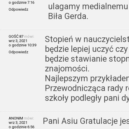
o godzinie 7:16
ulagamy medialnemu 
Odpowiedz
Biła Gerda.
GOŚĆ 87
mówi:
Stopień w nauczyciels
wrz 3, 2021
o godzinie 10:39
będzie lepiej uczyć cz
Odpowiedz
będzie stawianie stopn
znajomości.
Najlepszym przykładem
Przewodnicząca rady r
szkoły podległy pani dy
ANONIM
mówi:
Pani Asiu Gratulacje je
wrz 3, 2021
o godzinie 6:56