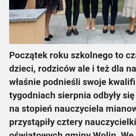
Początek roku szkolnego to cz
dzieci, rodziców ale i też dla n
właśnie podnieśli swoje kwalif
tygodniach sierpnia odbyły si
na stopień nauczyciela miano
przystąpiły cztery nauczycielk
oświatowych gminy Wolin. We w