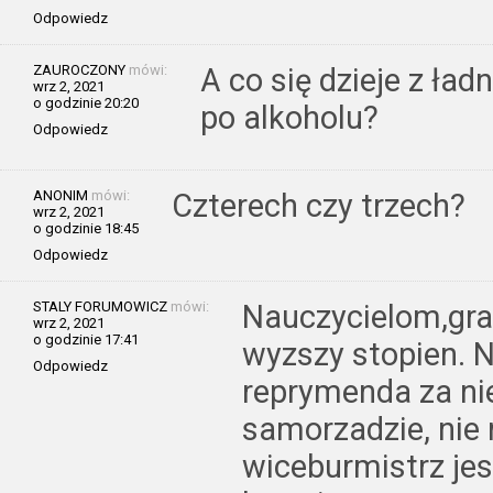
Odpowiedz
ZAUROCZONY
mówi:
A co się dzieje z ład
wrz 2, 2021
o godzinie 20:20
po alkoholu?
Odpowiedz
ANONIM
mówi:
Czterech czy trzech?
wrz 2, 2021
o godzinie 18:45
Odpowiedz
STALY FORUMOWICZ
mówi:
Nauczycielom,gra
wrz 2, 2021
o godzinie 17:41
wyzszy stopien. N
Odpowiedz
reprymenda za ni
samorzadzie, nie 
wiceburmistrz jes