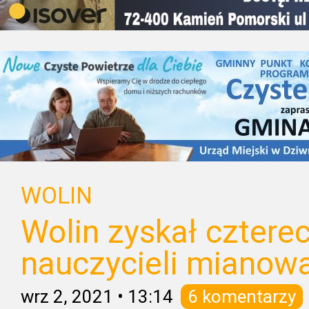
WOLIN
Wolin zyskał cztere
nauczycieli mianow
wrz 2, 2021
•
13:14
6 komentarzy