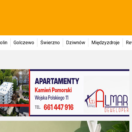
olin
Golczewo
Świerzno
Dziwnów
Międzyzdroje
Re