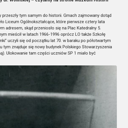
ty przeszły tym samym do historii. Gmach zajmowany dotąd
jęło Liceum Ogólnokształcące, które pierwsze cztery lata
ym adresem, skąd przeniosło się na Plac Katedralny 5.
nym mieścił w latach 1966-1996 oprócz LO także Szkołę
ki” uczyli się od początku lat 70. w baraku po półotwartym
scu tym znajduje się nowy budynek Polskiego Stowarzyszenia
ną). Ulokowanie tam części uczniów SP 1 miało być