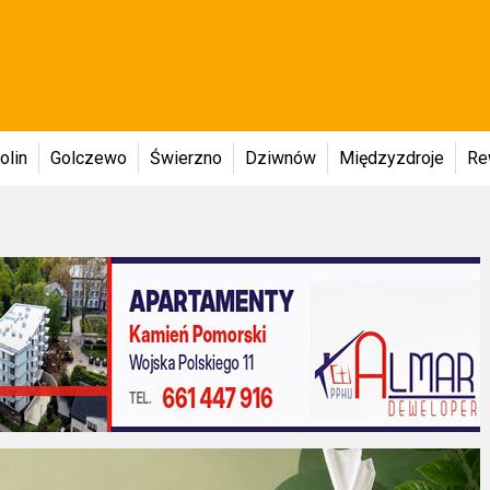
olin
Golczewo
Świerzno
Dziwnów
Międzyzdroje
Re