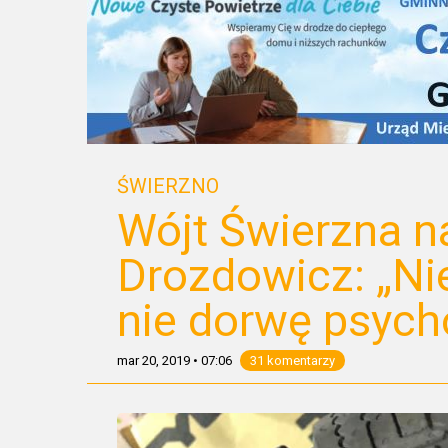
ŚWIERZNO
Wójt Świerzna n
Drozdowicz: „Ni
nie dorwę psych
mar 20, 2019
•
07:06
31 komentarzy