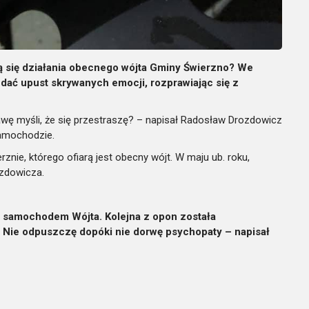
 się działania obecnego wójta Gminy Świerzno? We
 dać upust skrywanych emocji, rozprawiając się z
awę myśli, że się przestraszę? – napisał Radosław Drozdowicz
amochodzie.
znie, którego ofiarą jest obecny wójt. W maju ub. roku,
zdowicza.
 z samochodem Wójta. Kolejna z opon została
. Nie odpuszczę dopóki nie dorwę psychopaty – napisał