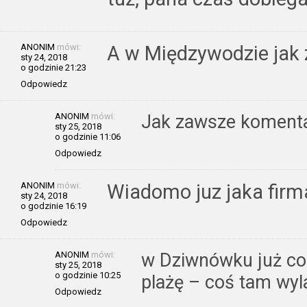
ANONIM
mówi:
A w Międzywodzie jak 
sty 24, 2018
o godzinie 21:23
Odpowiedz
ANONIM
mówi:
Jak zawsze komenta
sty 25, 2018
o godzinie 11:06
Odpowiedz
ANONIM
mówi:
Wiadomo juz jaka firm
sty 24, 2018
o godzinie 16:19
Odpowiedz
ANONIM
mówi:
w Dziwnówku już coś 
sty 25, 2018
o godzinie 10:25
plażę – coś tam wyla
Odpowiedz