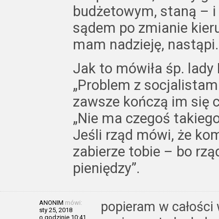
budżetowym, staną – i 
sądem po zmianie kieru
mam nadzieję, nastąpi.
Jak to mówiła śp. lad
„Problem z socjalistami
zawsze kończą im się c
„Nie ma czegoś takiego
Jeśli rząd mówi, że kom
zabierze tobie – bo rz
pieniędzy”.
ANONIM
mówi:
popieram w całości
sty 25, 2018
o godzinie 10:41