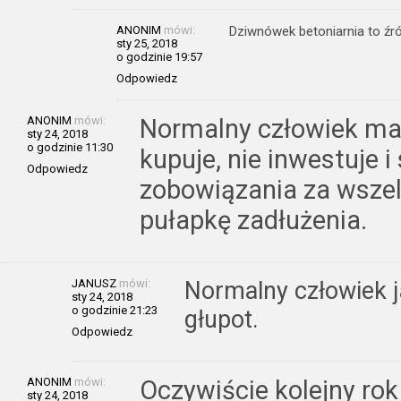
ANONIM
mówi:
Dziwnówek betoniarnia to źró
sty 25, 2018
o godzinie 19:57
Odpowiedz
ANONIM
mówi:
Normalny człowiek maj
sty 24, 2018
o godzinie 11:30
kupuje, nie inwestuje i 
Odpowiedz
zobowiązania za wszel
pułapkę zadłużenia.
JANUSZ
mówi:
Normalny człowiek ja
sty 24, 2018
o godzinie 21:23
głupot.
Odpowiedz
ANONIM
mówi:
Oczywiście kolejny rok
sty 24, 2018