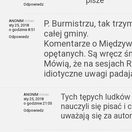
pisze
Odpowiedz
ANONIM
mówi:
P. Burmistrzu, tak trz
sty 25, 2018
o godzinie 8:51
całej gminy.
Odpowiedz
Komentarze o Międzyw
opętanych. Są wręcz ś
Mówią, że na sesjach R
idiotyczne uwagi padaj
ANONIM
mówi:
Tych tępych ludków 
sty 25, 2018
o godzinie 21:05
nauczyli się pisać i 
Odpowiedz
uważają się za autor