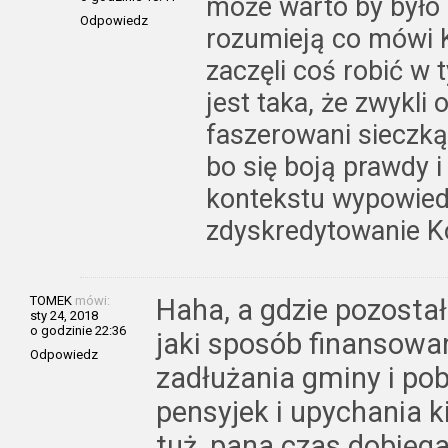
może warto by było 
Odpowiedz
rozumieją co mówi K
zaczęli coś robić w 
jest taka, że zwykli 
faszerowani sieczką
bo się boją prawdy 
kontekstu wypowied
zdyskredytowanie K
TOMEK
mówi:
Haha, a gdzie pozosta
sty 24, 2018
o godzinie 22:36
jaki sposób finansowa
Odpowiedz
zadłużania gminy i po
pensyjek i upychania k
tuż, pana czas dobiega