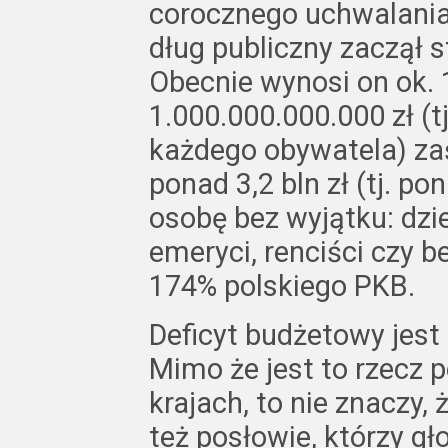
corocznego uchwalania
dług publiczny zaczął 
Obecnie wynosi on ok. 1
1.000.000.000.000 zł (tj
każdego obywatela) zaś
ponad 3,2 bln zł (tj. po
osobę bez wyjątku: dzie
emeryci, renciści czy b
174% polskiego PKB.
Deficyt budżetowy jest
Mimo że jest to rzecz
krajach, to nie znaczy, 
też posłowie, którzy gł