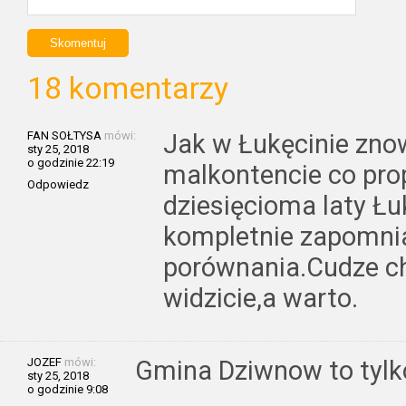
18 komentarzy
FAN SOŁTYSA
mówi:
Jak w Łukęcinie znow
sty 25, 2018
o godzinie 22:19
malkontencie co pro
Odpowiedz
dziesięcioma laty Łu
kompletnie zapomnia
porównania.Cudze ch
widzicie,a warto.
JOZEF
mówi:
Gmina Dziwnow to tyl
sty 25, 2018
o godzinie 9:08