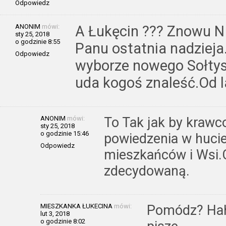
Odpowiedz
ANONIM
mówi:
A Łukęcin ??? Znowu N
sty 25, 2018
o godzinie 8:55
Panu ostatnia nadziej
Odpowiedz
wyborze nowego Sołtys
uda kogoś znaleść.Od l
ANONIM
mówi:
To Tak jak by krawc
sty 25, 2018
o godzinie 15:46
powiedzenia w hucie
Odpowiedz
mieszkańców i Wsi.
zdecydowaną.
MIESZKANKA ŁUKECINA
mówi:
Pomódz? Hah
lut 3, 2018
o godzinie 8:02