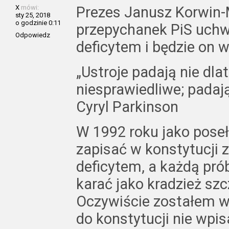
X
mówi:
Prezes Janusz Korwin-
sty 25, 2018
o godzinie 0:11
przepychanek PiS uchw
Odpowiedz
deficytem i będzie on w
„Ustroje padają nie dlat
niesprawiedliwe; padaj
Cyryl Parkinson
W 1992 roku jako pose
zapisać w konstytucji 
deficytem, a każdą pró
karać jako kradzież sz
Oczywiście zostałem w
do konstytucji nie wpis